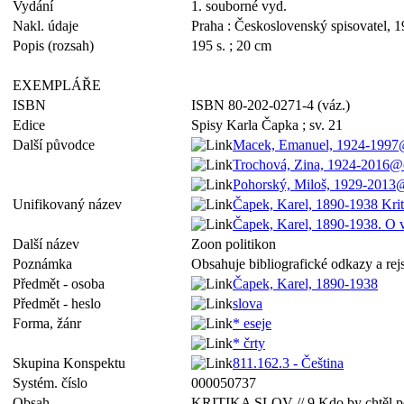
Vydání
1. souborné vyd.
Nakl. údaje
Praha : Československý spisovatel, 
Popis (rozsah)
195 s. ; 20 cm
EXEMPLÁŘE
ISBN
ISBN 80-202-0271-4 (váz.)
Edice
Spisy Karla Čapka ; sv. 21
Další původce
Macek, Emanuel, 1924-1997
Trochová, Zina, 1924-2016@
Pohorský, Miloš, 1929-2013
Unifikovaný název
Čapek, Karel, 1890-1938 Krit
Čapek, Karel, 1890-1938. O
Další název
Zoon politikon
Poznámka
Obsahuje bibliografické odkazy a rejs
Předmět - osoba
Čapek, Karel, 1890-1938
Předmět - heslo
slova
Forma, žánr
* eseje
* črty
Skupina Konspektu
811.162.3 - Čeština
Systém. číslo
000050737
Obsah
KRITIKA SLOV // 9 Kdo by chtěl podati