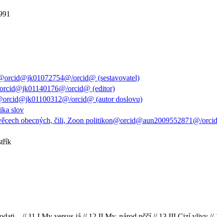
1991
@orcid@jk01072754@/orcid@ (sestavovatel)
orcid@jk01140176@/orcid@ (editor)
@orcid@jk01100312@/orcid@ (autor doslovu)
ika slov
 věcech obecných, čili, Zoon politikon@orcid@aun2009552871@/orc
třík
... // 11 I My versus já // 12 II My, národ nččí // 13 III Cizí vlivy //