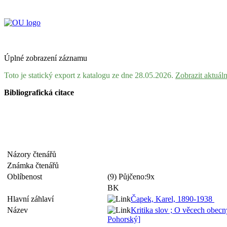
Úplné zobrazení záznamu
Toto je statický export z katalogu ze dne 28.05.2026.
Zobrazit aktuál
Bibliografická citace
Názory čtenářů
Známka čtenářů
Oblíbenost
(9) Půjčeno:9x
BK
Hlavní záhlaví
Čapek, Karel, 1890-1938
Název
Kritika slov ; O věcech obecný
Pohorský]