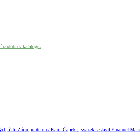
ní podobu v katalogu.
ch, čili, Zóon politikon / Karel Čapek ; [svazek sestavil Emanuel Macek