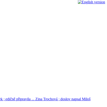
 ; edičně připravila ... Zina Trochová ; doslov napsal Miloš