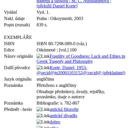
tragédii a filosofii / M. C. Nussbaumová ;
[přeložil Daniel Korte]
Vydání
Vyd. 1.
Nakl. údaje
Praha : Oikoymenh, 2003
Popis (rozsah)
839 s.
EXEMPLÁŘE
ISBN
ISBN 80-7298-089-0 (váz.)
Edice
Oikúmené ; [vol.] 100
Název originálu
Fragility of Goodness: Luck and Ethies in
Greek Tragedy and Philosophy
Další původce
Korte, Daniel, 1953-
@orcid@jn20001103152@/orcid@ (překladatel)
Jazyk originálu
angličtina
Poznámka
Přeloženo z angličtiny
Obsahuje předmluvy, úvody, rejstříky,
poznámku, úsaje o autorce
Poznámka
Bibliografie: s. 782-807
Předmět - heslo
antická filozofie
antické divadlo
dobro