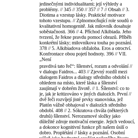
jedinečnými individualitami; její výhledy a
problémy. // 345 // 350 // 357 // 7 // Obsah // 3.
Diotima a vzestup lásky. Praktické motivace
tohoto vzestupu. // Zplnomocňující role soudů o
kvalitativní homogenitě. Jak milovník dosahuje
soběstačnosti. 366 // 4. Příchod Alkibiada. Jeho
tvrzení, že řekne pravdu pomocí obrazů. Příběh
konkrétní lásky; milovníkova touha po poznání.
378 // 5. Alkibiadova obžaloba. Eros a otroctví.
Konfrontace obou pojetí hodnoty. 396 // VII.
„Není
pravdivá tato řeč“: šílenství, rozum a odvolání //
v dialogu Faidros... 403 // Zjevný rozdíl mezi
dialogem Faidros a dialogy středního období s
ohledem na místo, které láska a šílenství
zaujímají v dobrém životě. // 1. Šílenství: co to
je, jak je kritizováno v jiných dialozích. První //
dvě řeči rozvíjejí jisté prvky stanoviska, jež
Platón vážně obhajoval v dialozích středního
období. 408 // 2. Sókratova chvála (některých
druhů) šílenství. Nerozumové složky jako
důležité zdroje motivační energie. Jejich vedoucí,
a dokonce kognitivní funkce při našem úsilí o
dobro. Proplétání // lásky a poznání. Osobní