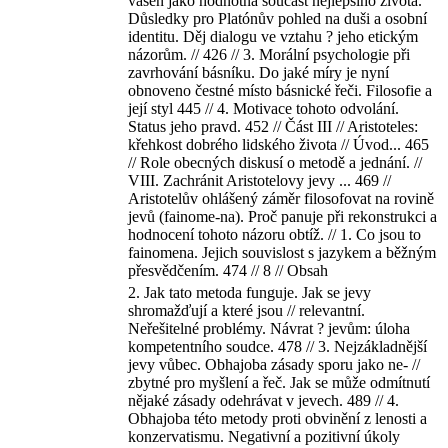
vášeň jako hodnotná součást nejlepšího života.
Důsledky pro Platónův pohled na duši a osobní
identitu. Děj dialogu ve vztahu ? jeho etickým
názorům. // 426 // 3. Morální psychologie při
zavrhování básníku. Do jaké míry je nyní
obnoveno čestné místo básnické řeči. Filosofie a
její styl 445 // 4. Motivace tohoto odvolání.
Status jeho pravd. 452 // Část III // Aristoteles:
křehkost dobrého lidského života // Úvod... 465
// Role obecných diskusí o metodě a jednání. //
VIII. Zachránit Aristotelovy jevy ... 469 //
Aristotelův ohlášený záměr filosofovat na rovině
jevů (fainome-na). Proč panuje při rekonstrukci a
hodnocení tohoto názoru obtíž. // 1. Co jsou to
fainomena. Jejich souvislost s jazykem a běžným
přesvědčením. 474 // 8 // Obsah
2. Jak tato metoda funguje. Jak se jevy
shromažďují a které jsou // relevantní.
Neřešitelné problémy. Návrat ? jevům: úloha
kompetentního soudce. 478 // 3. Nejzákladnější
jevy vůbec. Obhajoba zásady sporu jako ne- //
zbytné pro myšlení a řeč. Jak se může odmítnutí
nějaké zásady odehrávat v jevech. 489 // 4.
Obhajoba této metody proti obvinění z lenosti a
konzervatismu. Negativní a pozitivní úkoly