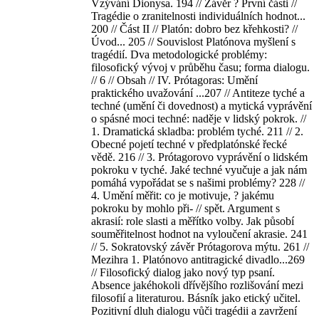
Vzývání Dionysa. 194 // Závěr ? První části //
Tragédie o zranitelnosti individuálních hodnot...
200 // Část II // Platón: dobro bez křehkosti? //
Úvod... 205 // Souvislost Platónova myšlení s
tragédií. Dva metodologické problémy:
filosofický vývoj v průběhu času; forma dialogu.
// 6 // Obsah // IV. Prótagoras: Umění
praktického uvažování ...207 // Antiteze tyché a
techné (umění či dovednost) a mytická vyprávění
o spásné moci techné: naděje v lidský pokrok. //
1. Dramatická skladba: problém tyché. 211 // 2.
Obecné pojetí techné v předplatónské řecké
vědě. 216 // 3. Prótagorovo vyprávění o lidském
pokroku v tyché. Jaké techné vyučuje a jak nám
pomáhá vypořádat se s našimi problémy? 228 //
4. Umění měřit: co je motivuje, ? jakému
pokroku by mohlo při- // spět. Argument s
akrasií: role slasti a měřítko volby. Jak působí
souměřitelnost hodnot na vyloučení akrasie. 241
// 5. Sokratovský závěr Prótagorova mýtu. 261 //
Mezihra 1. Platónovo antitragické divadlo...269
// Filosofický dialog jako nový typ psaní.
Absence jakéhokoli dřívějšího rozlišování mezi
filosofií a literaturou. Básník jako etický učitel.
Pozitivní dluh dialogu vůči tragédii a zavržení