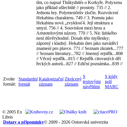
tím, co napsal Thúkydidés o Korkyře. Polyxena
jako příklad ušlechtilé // prostoty. 735 // 2.
Jednota hry. Polymestórův zločin. Rozvrácení
Hekabina charakteru. 749 // 3. Pomsta jako
Hekabina nová „zvyklosť4. Její struktura a
smysl. 756 // 4. Souvislost mezi hrou a
Aristotelovými názory. 770 // 5. Nic lidského
není důvěryhodné. Dosah této myšlenky;
záporný i kladný. Hekabin útes jako naváděcí
znamení pro plavce. 771 // Seznam zkratek...777
// Seznam literatury...782 // Jmenný rejstřík...808
// Věcný rejstřík...815 // Rejstřík citovaných děl
řeckých autorů...827 // Ediční poznámka...839 //
S
S kódy
Zvolte
Standardní
Katalogizační
Zkrácený
textovými
polí
formát:
formát
záznam
záznam
návěštími
MARC
© 2005 Ex
Libris
Dotazy a připomínky
© 2009 - 2026 Ostravská univerzita