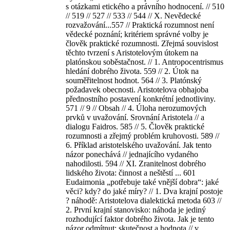
s otázkami etického a právního hodnocení. // 510
// 519 // 527 // 533 // 544 // X. Nevědecké
rozvažování...557 // Praktická rozumnost není
vědecké poznání; kritériem správné volby je
člověk praktické rozumnosti. Zřejmá souvislost
těchto tvrzení s Aristotelovým útokem na
platónskou soběstačnost. // 1. Antropocentrismus
hledání dobrého života. 559 // 2. Útok na
souměřitelnost hodnot. 564 // 3. Platónský
požadavek obecnosti. Aristotelova obhajoba
přednostního postavení konkrétní jednotliviny.
571 // 9 // Obsah // 4. Úloha nerozumových
prvků v uvažování. Srovnání Aristotela // a
dialogu Faidros. 585 // 5. Člověk praktické
rozumnosti a zřejmý problém kruhovosti. 589 //
6. Příklad aristotelského uvažování. Jak tento
názor ponechává // jednajícího vydaného
nahodilosti. 594 // XI. Zranitelnost dobrého
lidského života: činnost a neštěstí ... 601
Eudaimonia „potřebuje také vnější dobra“: jaké
věci? kdy? do jaké míry? // 1. Dva krajní postoje
? náhodě: Aristotelova dialektická metoda 603 //
2. První krajní stanovisko: náhoda je jediný
rozhodující faktor dobrého života. Jak je tento
názor odmítnut; skutečnost a hodnota // v