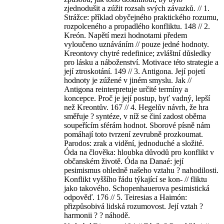
zjednodušit a zúžit rozsah svých závazků. // 1.
Strážce: příklad obyčejného praktického rozumu,
rozpolceného a propadlého konfliktu. 148 // 2.
Kreón. Napětí mezi hodnotami předem
vyloučeno uznáváním // pouze jedné hodnoty.
Kreontovy chytré redefinice; zvláštní důsledky
pro lásku a náboženství. Motivace této strategie a
její ztroskotání. 149 // 3. Antigona. Její pojetí
hodnoty je zúžené v jiném smyslu. Jak //
Antigona reinterpretuje určité termíny a
koncepce. Proč je její postup, byť vadný, lepší
než Kreontův. 167 // 4. Hegelův návrh, že hra
směřuje ? syntéze, v níž se činí zadost oběma
soupeřícím sférám hodnot. Sborové písně nám
pomáhají toto tvrzení zevrubně prozkoumat.
Parodos: zrak a vidění, jednoduché a složité.
Óda na člověka: hloubka důvodů pro konflikt v
občanském životě. Óda na Danaé: její
pesimismus ohledně našeho vztahu ? nahodilosti.
Konflikt vyššího řádu týkající se kon- // fliktu
jako takového. Schopenhauerova pesimistická
odpověď. 176 // 5. Teiresias a Haimón:
přizpůsobivá lidská rozumovost. Její vztah ?
harmonii ? ? náhodě.