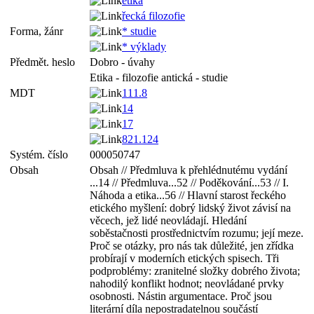
etika
řecká filozofie
Forma, žánr
* studie
* výklady
Předmět. heslo
Dobro - úvahy
Etika - filozofie antická - studie
MDT
111.8
14
17
821.124
Systém. číslo
000050747
Obsah
Obsah // Předmluva k přehlédnutému vydání
...14 // Předmluva...52 // Poděkování...53 // I.
Náhoda a etika...56 // Hlavní starost řeckého
etického myšlení: dobrý lidský život závisí na
věcech, jež lidé neovládají. Hledání
soběstačnosti prostřednictvím rozumu; její meze.
Proč se otázky, pro nás tak důležité, jen zřídka
probírají v moderních etických spisech. Tři
podproblémy: zranitelné složky dobrého života;
nahodilý konflikt hodnot; neovládané prvky
osobnosti. Nástin argumentace. Proč jsou
literární díla nepostradatelnou součástí