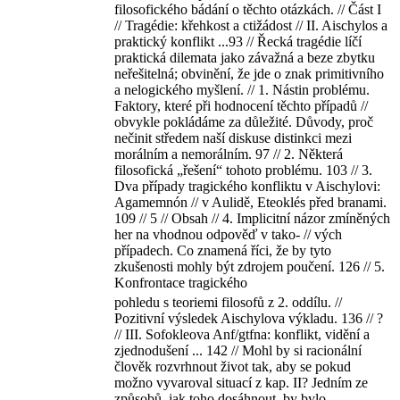
filosofického bádání o těchto otázkách. // Část I
// Tragédie: křehkost a ctižádost // II. Aischylos a
praktický konflikt ...93 // Řecká tragédie líčí
praktická dilemata jako závažná a beze zbytku
neřešitelná; obvinění, že jde o znak primitivního
a nelogického myšlení. // 1. Nástin problému.
Faktory, které při hodnocení těchto případů //
obvykle pokládáme za důležité. Důvody, proč
nečinit středem naší diskuse distinkci mezi
morálním a nemorálním. 97 // 2. Některá
filosofická „řešení“ tohoto problému. 103 // 3.
Dva případy tragického konfliktu v Aischylovi:
Agamemnón // v Aulidě, Eteoklés před branami.
109 // 5 // Obsah // 4. Implicitní názor zmíněných
her na vhodnou odpověď v tako- // vých
případech. Co znamená říci, že by tyto
zkušenosti mohly být zdrojem poučení. 126 // 5.
Konfrontace tragického
pohledu s teoriemi filosofů z 2. oddílu. //
Pozitivní výsledek Aischylova výkladu. 136 // ?
// III. Sofokleova Anf/gtfna: konflikt, vidění a
zjednodušení ... 142 // Mohl by si racionální
člověk rozvrhnout život tak, aby se pokud
možno vyvaroval situací z kap. II? Jedním ze
způsobů, jak toho dosáhnout, by bylo