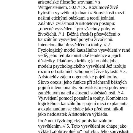
aristotelské filosofie: srovnání // s
Wittgensteinem. 502 // IX. Rozumové živé
bytosti a vysvětlení jednání // Souvislosti mezi
našimi etickými otázkami a teorií jednání.
Zdánlivá zvláštnost Aristotelova postupu:
„obecné vysvětlení“ pro všechny pohyby
živočichů. // 1. Běžná (řecká) přesvědčení o
kauzálním vysvětlení pohybu živočichů.
Intencionalita přesvědčení a touhy. // 2.
Fyziologický model kauzálního vysvětlení v rané
vědě; jeho redukcionistické tendence a jejich
důsledky. Platónova kritika; jeho obhajoba
modelu psychologického vysvětlení Jež izoluje
rozum od ostatních schopností živé bytosti. // 3.
Aristotelův zájem o generické pojetí touhy.
Slovo orexis; jeho funkce při záchraně běžných
pojmů intencionality. Souvislost mezi pohybem
zaměřeným na cíl a absencí soběstačnosti. // 4.
Vysvětlení pomocí poznání a touhy. Kombinace
logického a kauzálního spojení mezi explanantia
a explanandum se chápe jako přednost, nikoli
jako nedostatek Aristotelova výkladu.
Proč není fyziologický popis kauzálním
vysvětlením. // 5. Toto vysvětlení se chápe jako
výklad „dobrovolného“ pohybu. Jeho souvislosti