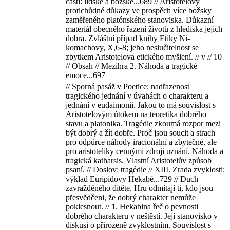
části: lidské a božské...689 // Aristotelovy
protichůdné důkazy ve prospěch více božsky
zaměřeného platónského stanoviska. Důkazní
materiál obecného řazení životů z hlediska jejich
dobra. Zvláštní případ knihy Etiky Ni-
komachovy, X,6-8; jeho neslučitelnost se
zbytkem Aristotelova etického myšlení. // v // 10
// Obsah // Mezihra 2. Náhoda a tragické
emoce...697
// Sporná pasáž v Poetice: nadřazenost
tragického jednání v úvahách o charakteru a
jednání v eudaimonii. Jakou to má souvislost s
Aristotelovým útokem na teoretika dobrého
stavu a platonika. Tragédie zkoumá rozpor mezi
být dobrý a žít dobře. Proč jsou soucit a strach
pro odpůrce náhody iracionální a zbytečné, ale
pro aristoteliky cennými zdroji uznání. Náhoda a
tragická katharsis. Vlastní Aristotelův způsob
psaní. // Doslov: tragédie // XIII. Zrada zvyklosti:
výklad Euripidovy Hekabé...729 // Duch
zavražděného dítěte. Hru odmítají ti, kdo jsou
přesvědčeni, že dobrý charakter nemůže
poklesnout. // 1. Hekabina řeč o pevnosti
dobrého charakteru v neštěstí. Její stanovisko v
diskusi o přirozeně zvyklostním. Souvislost s