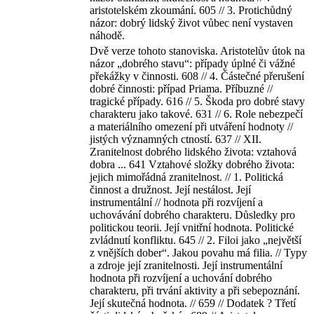
aristotelském zkoumání. 605 // 3. Protichůdný
názor: dobrý lidský život vůbec není vystaven
náhodě.
Dvě verze tohoto stanoviska. Aristotelův útok na
názor „dobrého stavu“: případy úplné či vážné
překážky v činnosti. 608 // 4. Částečné přerušení
dobré činnosti: případ Priama. Příbuzné //
tragické případy. 616 // 5. Škoda pro dobré stavy
charakteru jako takové. 631 // 6. Role nebezpečí
a materiálního omezení při utváření hodnoty //
jistých významných ctností. 637 // XII.
Zranitelnost dobrého lidského života: vztahová
dobra ... 641 Vztahové složky dobrého života:
jejich mimořádná zranitelnost. // 1. Politická
činnost a družnost. Její nestálost. Její
instrumentální // hodnota při rozvíjení a
uchovávání dobrého charakteru. Důsledky pro
politickou teorii. Její vnitřní hodnota. Politické
zvládnutí konfliktu. 645 // 2. Filoi jako „největší
z vnějších dober“. Jakou povahu má filia. // Typy
a zdroje její zranitelnosti. Její instrumentální
hodnota při rozvíjení a uchování dobrého
charakteru, při trvání aktivity a při sebepoznání.
Její skutečná hodnota. // 659 // Dodatek ? Třetí