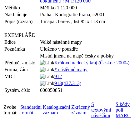
dokument] : M 1:120 000
Měřítko
Měřítko 1:120 000
Nakl. údaje
Praha : Kartografie Praha, c2001
Popis (rozsah)
1 mapa : barev. ; list 85 x 113 cm
EXEMPLÁŘE
Edice
Velké nástěnné mapy
Poznámka
Uloženo v pouzdře
Místní jména na mapě česky a polsky
Předmět - místo
Královéhradecký kraj (Česko : 2000-)
Forma, žánr
* nástěnné mapy
MDT
912
913(437.313)
Systém. číslo
000050851
S
S kódy
Zvolte
Standardní
Katalogizační
Zkrácený
textovými
polí
formát:
formát
záznam
záznam
návěštími
MARC