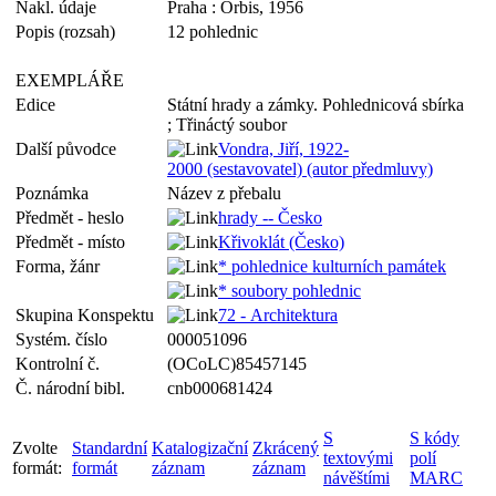
Nakl. údaje
Praha : Orbis, 1956
Popis (rozsah)
12 pohlednic
EXEMPLÁŘE
Edice
Státní hrady a zámky. Pohlednicová sbírka
; Třináctý soubor
Další původce
Vondra, Jiří, 1922-
2000 (sestavovatel) (autor předmluvy)
Poznámka
Název z přebalu
Předmět - heslo
hrady -- Česko
Předmět - místo
Křivoklát (Česko)
Forma, žánr
* pohlednice kulturních památek
* soubory pohlednic
Skupina Konspektu
72 - Architektura
Systém. číslo
000051096
Kontrolní č.
(OCoLC)85457145
Č. národní bibl.
cnb000681424
S
S kódy
Zvolte
Standardní
Katalogizační
Zkrácený
textovými
polí
formát:
formát
záznam
záznam
návěštími
MARC