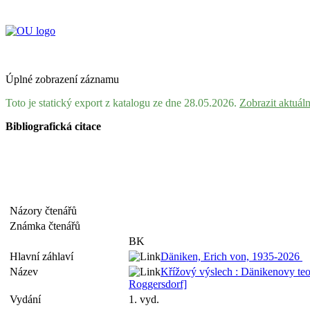
Úplné zobrazení záznamu
Toto je statický export z katalogu ze dne 28.05.2026.
Zobrazit aktuál
Bibliografická citace
Názory čtenářů
Známka čtenářů
BK
Hlavní záhlaví
Däniken, Erich von, 1935-2026
Název
Křížový výslech : Dänikenovy teor
Roggersdorf]
Vydání
1. vyd.