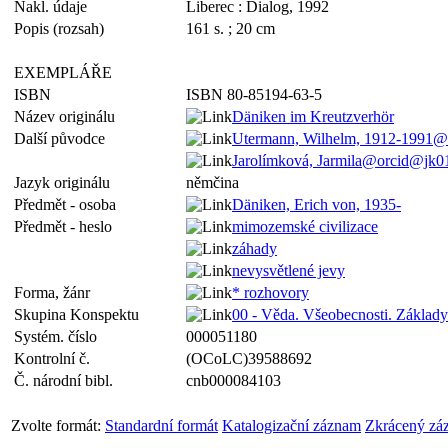
Nakl. údaje
Liberec : Dialog, 1992
Popis (rozsah)
161 s. ; 20 cm
EXEMPLÁŘE
ISBN
ISBN 80-85194-63-5
Název originálu
Däniken im Kreutzverhör
Další původce
Utermann, Wilhelm, 1912-1991@
Jarolímková, Jarmila@orcid@jk0
Jazyk originálu
němčina
Předmět - osoba
Däniken, Erich von, 1935-
Předmět - heslo
mimozemské civilizace
záhady
nevysvětlené jevy
Forma, žánr
* rozhovory
Skupina Konspektu
00 - Věda. Všeobecnosti. Základy
Systém. číslo
000051180
Kontrolní č.
(OCoLC)39588692
Č. národní bibl.
cnb000084103
Zvolte formát:
Standardní formát
Katalogizační záznam
Zkrácený zá