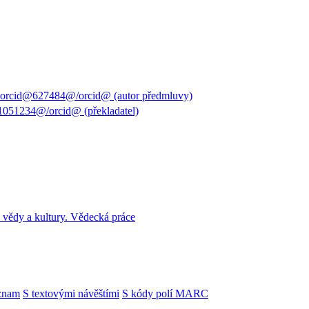
orcid@627484@/orcid@ (autor předmluvy)
1051234@/orcid@ (překladatel)
 vědy a kultury. Vědecká práce
znam
S textovými návěštími
S kódy polí MARC