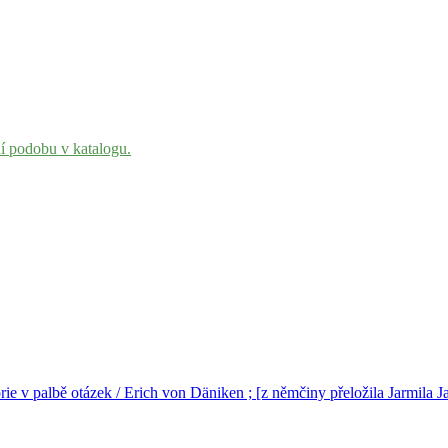
ní podobu v katalogu.
ie v palbě otázek / Erich von Däniken ; [z němčiny přeložila Jarmila