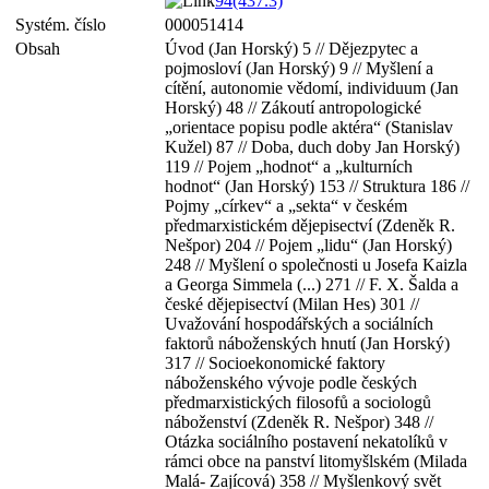
94(437.3)
Systém. číslo
000051414
Obsah
Úvod (Jan Horský) 5 // Dějezpytec a
pojmosloví (Jan Horský) 9 // Myšlení a
cítění, autonomie vědomí, individuum (Jan
Horský) 48 // Zákoutí antropologické
„orientace popisu podle aktéra“ (Stanislav
Kužel) 87 // Doba, duch doby Jan Horský)
119 // Pojem „hodnot“ a „kulturních
hodnot“ (Jan Horský) 153 // Struktura 186 //
Pojmy „církev“ a „sekta“ v českém
předmarxistickém dějepisectví (Zdeněk R.
Nešpor) 204 // Pojem „lidu“ (Jan Horský)
248 // Myšlení o společnosti u Josefa Kaizla
a Georga Simmela (...) 271 // F. X. Šalda a
české dějepisectví (Milan Hes) 301 //
Uvažování hospodářských a sociálních
faktorů náboženských hnutí (Jan Horský)
317 // Socioekonomické faktory
náboženského vývoje podle českých
předmarxistických filosofů a sociologů
náboženství (Zdeněk R. Nešpor) 348 //
Otázka sociálního postavení nekatolíků v
rámci obce na panství litomyšlském (Milada
Malá- Zajícová) 358 // Myšlenkový svět