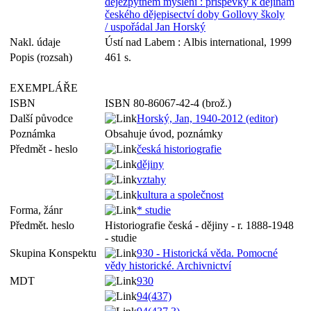
dějezpytném myšlení : příspěvky k dějinám
českého dějepisectví doby Gollovy školy
/ uspořádal Jan Horský
Nakl. údaje
Ústí nad Labem : Albis international, 1999
Popis (rozsah)
461 s.
EXEMPLÁŘE
ISBN
ISBN 80-86067-42-4 (brož.)
Další původce
Horský, Jan, 1940-2012 (editor)
Poznámka
Obsahuje úvod, poznámky
Předmět - heslo
česká historiografie
dějiny
vztahy
kultura a společnost
Forma, žánr
* studie
Předmět. heslo
Historiografie česká - dějiny - r. 1888-1948
- studie
Skupina Konspektu
930 - Historická věda. Pomocné
vědy historické. Archivnictví
MDT
930
94(437)