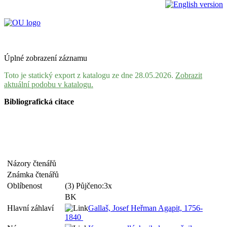
Úplné zobrazení záznamu
Toto je statický export z katalogu ze dne 28.05.2026.
Zobrazit
aktuální podobu v katalogu.
Bibliografická citace
Názory čtenářů
Známka čtenářů
Oblíbenost
(3) Půjčeno:3x
BK
Hlavní záhlaví
Gallaš, Josef Heřman Agapit, 1756-
1840