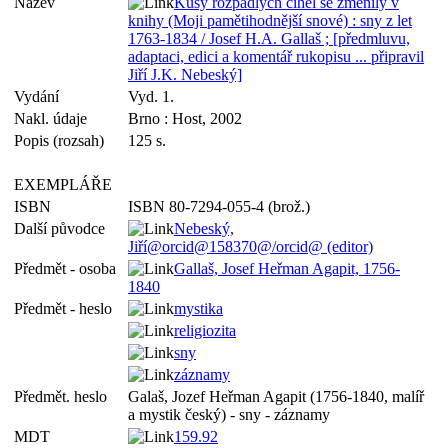
Název
Kusy rozpadlých cihel se změnily v
knihy (Moji pamětihodnější snové) : sny z let
1763-1834 / Josef H.A. Gallaš ; [předmluvu,
adaptaci, edici a komentář rukopisu ... připravil
Jiří J.K. Nebeský]
Vydání
Vyd. 1.
Nakl. údaje
Brno : Host, 2002
Popis (rozsah)
125 s.
EXEMPLÁŘE
ISBN
ISBN 80-7294-055-4 (brož.)
Další původce
Nebeský,
Jiří@orcid@158370@/orcid@ (editor)
Předmět - osoba
Gallaš, Josef Heřman Agapit, 1756-
1840
Předmět - heslo
mystika
religiozita
sny
záznamy
Předmět. heslo
Galaš, Jozef Heřman Agapit (1756-1840, malíř
a mystik český) - sny - záznamy
MDT
159.92