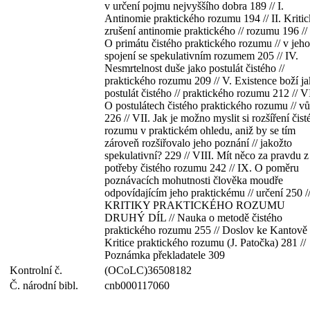
v určení pojmu nejvyššího dobra 189 // I.
Antinomie praktického rozumu 194 // II. Kriti
zrušení antinomie praktického // rozumu 196 // 
O primátu čistého praktického rozumu // v jeho
spojení se spekulativním rozumem 205 // IV.
Nesmrtelnost duše jako postulát čistého //
praktického rozumu 209 // V. Existence boží j
postulát čistého // praktického rozumu 212 // V
O postulátech čistého praktického rozumu // v
226 // VII. Jak je možno myslit si rozšíření čist
rozumu v praktickém ohledu, aniž by se tím
zároveň rozšiřovalo jeho poznání // jakožto
spekulativní? 229 // VIII. Mít něco za pravdu z
potřeby čistého rozumu 242 // IX. O poměru
poznávacích mohutnosti člověka moudře
odpovídajícím jeho praktickému // určení 250 /
KRITIKY PRAKTICKÉHO ROZUMU
DRUHÝ DÍL // Nauka o metodě čistého
praktického rozumu 255 // Doslov ke Kantově
Kritice praktického rozumu (J. Patočka) 281 //
Poznámka překladatele 309
Kontrolní č.
(OCoLC)36508182
Č. národní bibl.
cnb000117060