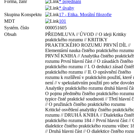
Forma, žánr
* pojednání
* úvahy
Skupina Konspektu
17 - Etika. Morální filozofie
MDT
101
Systém. číslo
000051605
Obsah
PŘEDMLUVA // ÚVOD // O ideji Kritiky
praktického rozumu // KRITIKY
PRAKTICKÉHO ROZUMU PRVNÍ DÍL //
Elementární nauka čistého praktického rozumu 
PRVNÍ KNIHA // Analytika čistého praktické
rozumu První hlavní část // O zásadách čistého
praktického rozumu // I. O dedukci zásad čisté
praktického rozumu // II. O oprávnění čistého
rozumu k rozšíření v praktickém použití, které
není // v spekulativním použití pro sebe dovol
Analytiky praktického rozumu druhá hlavní část
O pojmu předmětu čistého praktického rozum
typice čisté praktické soudnosti // Třetí hlavní č
// O pružinách čistého praktického rozumu
Kritické osvětlení analytiky čistého praktickéh
rozumu // DRUHÁ KNIHA // Dialektika čisté
praktického rozumu 184 // První hlavni část // 
dialektice čistého praktického rozumu vůbec 1
// Druhá hlavni část // O dialektice čistého roz