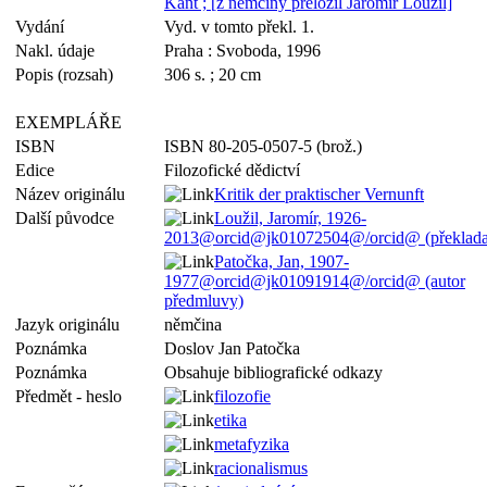
Kant ; [z němčiny přeložil Jaromír Loužil]
Vydání
Vyd. v tomto překl. 1.
Nakl. údaje
Praha : Svoboda, 1996
Popis (rozsah)
306 s. ; 20 cm
EXEMPLÁŘE
ISBN
ISBN 80-205-0507-5 (brož.)
Edice
Filozofické dědictví
Název originálu
Kritik der praktischer Vernunft
Další původce
Loužil, Jaromír, 1926-
2013@orcid@jk01072504@/orcid@ (překladat
Patočka, Jan, 1907-
1977@orcid@jk01091914@/orcid@ (autor
předmluvy)
Jazyk originálu
němčina
Poznámka
Doslov Jan Patočka
Poznámka
Obsahuje bibliografické odkazy
Předmět - heslo
filozofie
etika
metafyzika
racionalismus