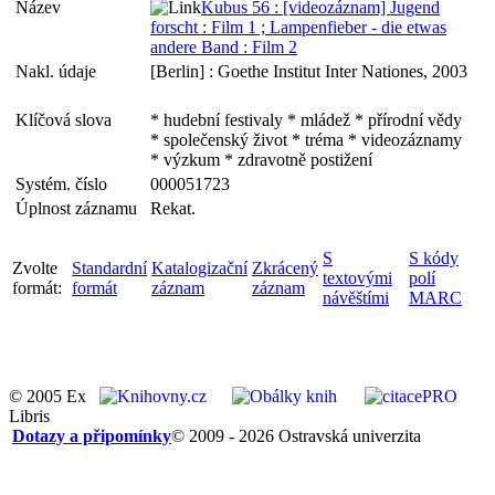
Název
Kubus 56 : [videozáznam] Jugend
forscht : Film 1 ; Lampenfieber - die etwas
andere Band : Film 2
Nakl. údaje
[Berlin] : Goethe Institut Inter Nationes, 2003
Klíčová slova
* hudební festivaly * mládež * přírodní vědy
* společenský život * tréma * videozáznamy
* výzkum * zdravotně postižení
Systém. číslo
000051723
Úplnost záznamu
Rekat.
S
S kódy
Zvolte
Standardní
Katalogizační
Zkrácený
textovými
polí
formát:
formát
záznam
záznam
návěštími
MARC
© 2005 Ex
Libris
Dotazy a připomínky
© 2009 - 2026 Ostravská univerzita