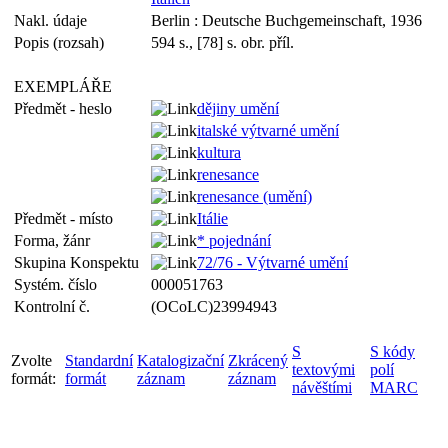
Nakl. údaje
Berlin : Deutsche Buchgemeinschaft, 1936
Popis (rozsah)
594 s., [78] s. obr. příl.
EXEMPLÁŘE
Předmět - heslo
dějiny umění
italské výtvarné umění
kultura
renesance
renesance (umění)
Předmět - místo
Itálie
Forma, žánr
* pojednání
Skupina Konspektu
72/76 - Výtvarné umění
Systém. číslo
000051763
Kontrolní č.
(OCoLC)23994943
S
S kódy
Zvolte
Standardní
Katalogizační
Zkrácený
textovými
polí
formát:
formát
záznam
záznam
návěštími
MARC