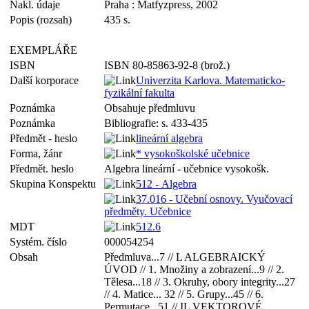
Nakl. údaje
Praha : Matfyzpress, 2002
Popis (rozsah)
435 s.
EXEMPLÁŘE
ISBN
ISBN 80-85863-92-8 (brož.)
Další korporace
Univerzita Karlova. Matematicko-
fyzikální fakulta
Poznámka
Obsahuje předmluvu
Poznámka
Bibliografie: s. 433-435
Předmět - heslo
lineární algebra
Forma, žánr
* vysokoškolské učebnice
Předmět. heslo
Algebra lineární - učebnice vysokošk.
Skupina Konspektu
512 - Algebra
37.016 - Učební osnovy. Vyučovací
předměty. Učebnice
MDT
512.6
Systém. číslo
000054254
Obsah
Předmluva...7 // L ALGEBRAICKÝ
ÚVOD // 1. Množiny a zobrazení...9 // 2.
Tělesa...18 // 3. Okruhy, obory integrity...27
// 4. Matice... 32 // 5. Grupy...45 // 6.
Permutace...51 // IL VEKTOROVÉ