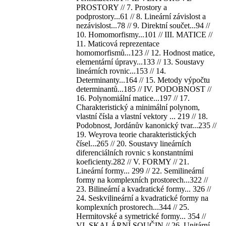
PROSTORY // 7. Prostory a
podprostory...61 // 8. Lineární závislost a
nezávislost...78 // 9. Direktní součet...94 //
10. Homomorfismy...101 // III. MATICE //
11. Maticová reprezentace
homomorfismů...123 // 12. Hodnost matice,
elementární úpravy...133 // 13. Soustavy
lineárních rovnic...153 // 14.
Determinanty...164 // 15. Metody výpočtu
determinantů...185 // IV. PODOBNOST //
16. Polynomiální matice...197 // 17.
Charakteristický a minimální polynom,
vlastní čísla a vlastní vektory ... 219 // 18.
Podobnost, Jordánův kanonický tvar...235 //
19. Weyrova teorie charakteristických
čísel...265 // 20. Soustavy lineárních
diferenciálních rovnic s konstantními
koeficienty.282 // V. FORMY // 21.
Lineární formy... 299 // 22. Semilineární
formy na komplexních prostorech...322 //
23. Bilineární a kvadratické formy... 326 //
24. Seskvilineární a kvadratické formy na
komplexních prostorech...344 // 25.
Hermitovské a symetrické formy... 354 //
VI. SKALÁRNÍ SOUČIN // 26. Unitární