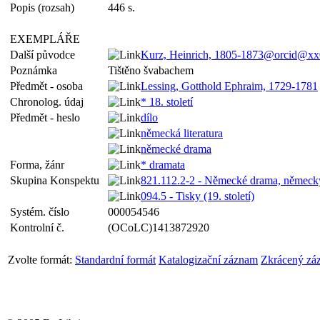
Popis (rozsah)
446 s.
EXEMPLÁŘE
Další původce
Kurz, Heinrich, 1805-1873@orcid@xx
Poznámka
Tištěno švabachem
Předmět - osoba
Lessing, Gotthold Ephraim, 1729-1781
Chronolog. údaj
* 18. století
Předmět - heslo
dílo
německá literatura
německé drama
Forma, žánr
* dramata
Skupina Konspektu
821.112.2-2 - Německé drama, německ
094.5 - Tisky (19. století)
Systém. číslo
000054546
Kontrolní č.
(OCoLC)1413872920
Zvolte formát:
Standardní formát
Katalogizační záznam
Zkrácený zá