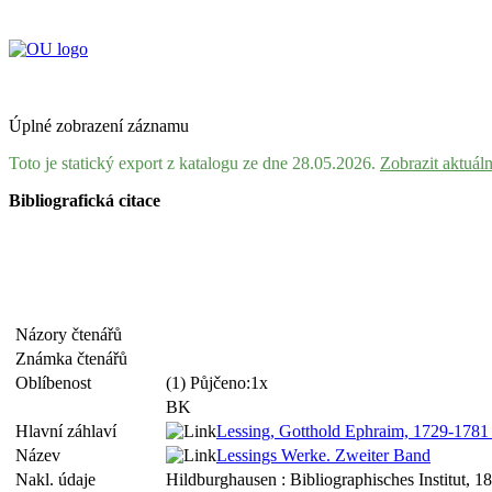
Úplné zobrazení záznamu
Toto je statický export z katalogu ze dne 28.05.2026.
Zobrazit aktuál
Bibliografická citace
Názory čtenářů
Známka čtenářů
Oblíbenost
(1) Půjčeno:1x
BK
Hlavní záhlaví
Lessing, Gotthold Ephraim, 1729-178
Název
Lessings Werke. Zweiter Band
Nakl. údaje
Hildburghausen : Bibliographisches Institut, 1