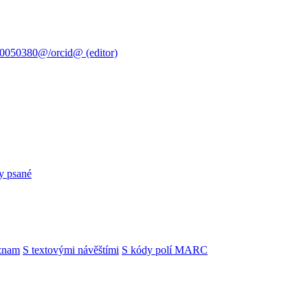
0050380@/orcid@ (editor)
y psané
znam
S textovými návěštími
S kódy polí MARC