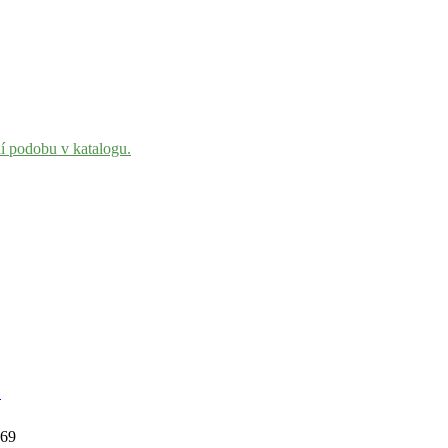
ní podobu v katalogu.
1
869