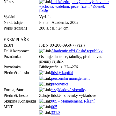
Název
Lidské zdroje : výkladový slovník :
výchova, vzdělání, péče, řízení / Zdeněk
Palán
Vydání
Vyd. 1.
Nakl. údaje
Praha : Academia, 2002
Popis (rozsah)
280 s. : il. ; 24 cm
EXEMPLÁŘE
ISBN
ISBN 80-200-0950-7 (váz.)
Další korporace
Akademie věd České republiky
Poznámka
Osahuje ilustrace, tabulky, předmluvu,
jmenný rejstřík
Poznámka
Bibliografie: s. 274-276
Předmět - heslo
lidský kapitál
personální management
pracovníci
Forma, žánr
* výkladové slovníky
Předmět. heslo
Zdroje lidské - slovníky výkladové
Skupina Konspektu
005 - Management. Řízení
MDT
005
331.3