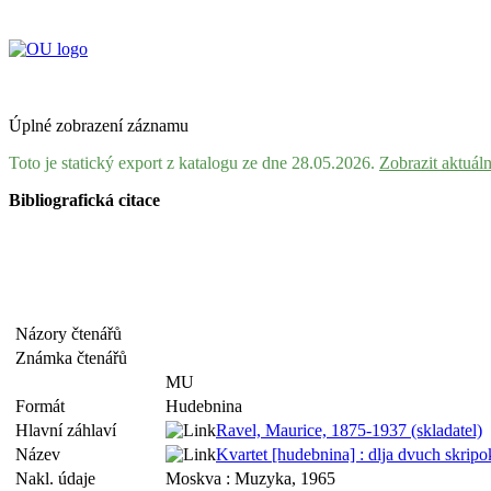
Úplné zobrazení záznamu
Toto je statický export z katalogu ze dne 28.05.2026.
Zobrazit aktuál
Bibliografická citace
Názory čtenářů
Známka čtenářů
MU
Formát
Hudebnina
Hlavní záhlaví
Ravel, Maurice, 1875-1937 (skladatel)
Název
Kvartet [hudebnina] : dlja dvuch skripok,
Nakl. údaje
Moskva : Muzyka, 1965