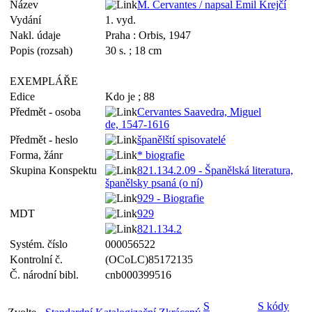
Název
M. Cervantes / napsal Emil Krejčí
Vydání
1. vyd.
Nakl. údaje
Praha : Orbis, 1947
Popis (rozsah)
30 s. ; 18 cm
EXEMPLÁŘE
Edice
Kdo je ; 88
Předmět - osoba
Cervantes Saavedra, Miguel
de, 1547-1616
Předmět - heslo
španělští spisovatelé
Forma, žánr
* biografie
Skupina Konspektu
821.134.2.09 - Španělská literatura,
španělsky psaná (o ní)
929 - Biografie
MDT
929
821.134.2
Systém. číslo
000056522
Kontrolní č.
(OCoLC)85172135
Č. národní bibl.
cnb000399516
S
S kódy