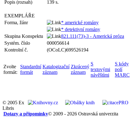
Popis (rozsah)
139 s.
EXEMPLÁŘE
Forma, žánr
* americké romány
* detektivní romány
Skupina Konspektu
821.111(73)-3 - Americká próza
Systém. číslo
000056614
Kontrolní č.
(OCoLC)699526194
S
S kódy
Zvolte
Standardní
Katalogizační
Zkrácený
textovými
polí
formát:
formát
záznam
záznam
návěštími
MARC
© 2005 Ex
Libris
Dotazy a připomínky
© 2009 - 2026 Ostravská univerzita