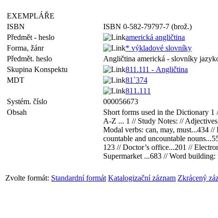
EXEMPLÁŘE
ISBN
ISBN 0-582-79797-7 (brož.)
Předmět - heslo
americká angličtina
Forma, žánr
* výkladové slovníky
Předmět. heslo
Angličtina americká - slovníky jazyk
Skupina Konspektu
811.111 - Angličtina
MDT
81`374
811.111
Systém. číslo
000056673
Obsah
Short forms used in the Dictionary 1 
A-Z ... 1 // Study Notes: // Adjectives 
Modal verbs: can, may, must...434 // Pa
countable and uncountable nouns...550 /
123 // Doctor’s office...201 // Electro
Supermarket ...683 // Word building: w
Zvolte formát:
Standardní formát
Katalogizační záznam
Zkrácený zá