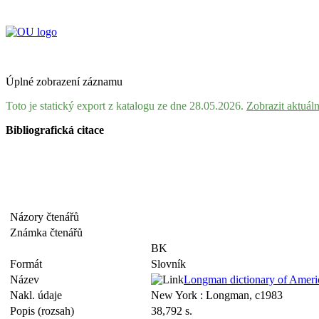
Úplné zobrazení záznamu
Toto je statický export z katalogu ze dne 28.05.2026.
Zobrazit aktuál
Bibliografická citace
Názory čtenářů
Známka čtenářů
BK
Formát
Slovník
Název
Longman dictionary of America
Nakl. údaje
New York : Longman, c1983
Popis (rozsah)
38,792 s.