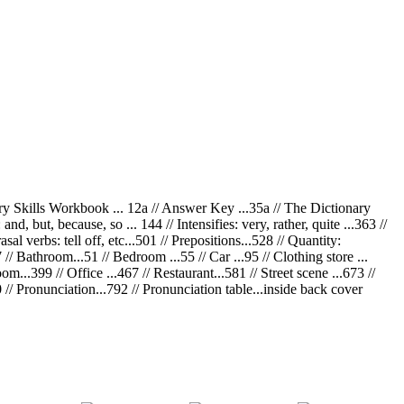
nary Skills Workbook ... 12a // Answer Key ...35a // The Dictionary
d, but, because, so ... 144 // Intensifies: very, rather, quite ...363 //
al verbs: tell off, etc...501 // Prepositions...528 // Quantity:
7 // Bathroom...51 // Bedroom ...55 // Car ...95 // Clothing store ...
om...399 // Office ...467 // Restaurant...581 // Street scene ...673 //
// Pronunciation...792 // Pronunciation table...inside back cover