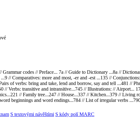
ové
// Grammar codes // Preface... 7a // Guide to Dictionary ...8a // Dictio
...9 // Comparatives: more and most, -er and -est ...135 // Conjunctions: an
irs of verbs: bring and take, lend and borrow, say and tell ...481 // Phras
/ Verbs: transitive and intransitive...745 // Illustrations: // Airport... 1
nics...221 // Family tree...247 // House...337 // Kitchen...379 // Living ro
ord beginnings and word endings...784 // List of irregular verbs ...790 
znam
S textovými návěštími
S kódy polí MARC