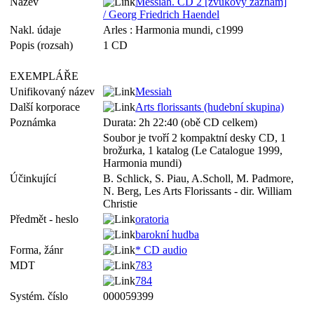
Název
Messiah. CD 2 [zvukový záznam]
/ Georg Friedrich Haendel
Nakl. údaje
Arles : Harmonia mundi, c1999
Popis (rozsah)
1 CD
EXEMPLÁŘE
Unifikovaný název
Messiah
Další korporace
Arts florissants (hudební skupina)
Poznámka
Durata: 2h 22:40 (obě CD celkem)
Soubor je tvoří 2 kompaktní desky CD, 1
brožurka, 1 katalog (Le Catalogue 1999,
Harmonia mundi)
Účinkující
B. Schlick, S. Piau, A.Scholl, M. Padmore,
N. Berg, Les Arts Florissants - dir. William
Christie
Předmět - heslo
oratoria
barokní hudba
Forma, žánr
* CD audio
MDT
783
784
Systém. číslo
000059399