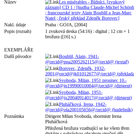
Název
Les misérables - Bídníci. [zvukový
záznam] CD 1 / [hudba Claude-Michel Schönb
; francouzské texty Alain Boublil a Jean-Marc
Natel ; český překlad Zdeněk Borovec]
Nakl. údaje
Praha : GOJA, [2004]
Popis (rozsah)
1 zvuková deska (54:16) : digital ; 12 cm + 1
brožura ([16] s.)
EXEMPLÁŘE
Další původce
Boublil, Alain, 1941-
@orcid@pna2005262115@/orcid@ (textař)
Borovec, Zdeněk, 1932-
2001@orcid@jk01012677@/orcid@ (překladat
Svoboda, Milan, 1951 prosinec 10.-
@orcid@jn19990010004@/orcid@ (dirigent)
Svoboda, Milan, 1951-
@orcid@jx20040914017@/orcid@ (dirigent)
Pluháčková, Irena, 1942-
@orcid@ola200105656@/orcid@ (hudebník)
Poznámka
Dirigent Milan Svoboda, sbormistr Irena
Pluháčková
Přiložená brožura vzathující se ke všem třem
diskům s nahrávkou obsahuje stručný děj