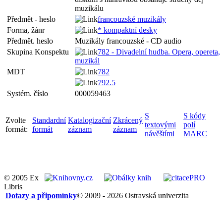
muzikálu
Předmět - heslo
francouzské muzikály
Forma, žánr
* kompaktní desky
Předmět. heslo
Muzikály francouzské - CD audio
Skupina Konspektu
782 - Divadelní hudba. Opera, opereta,
muzikál
MDT
782
792.5
Systém. číslo
000059463
S
S kódy
Zvolte
Standardní
Katalogizační
Zkrácený
textovými
polí
formát:
formát
záznam
záznam
návěštími
MARC
© 2005 Ex
Libris
Dotazy a připomínky
© 2009 - 2026 Ostravská univerzita