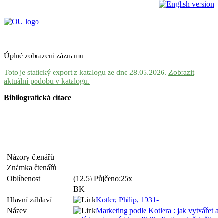
Úplné zobrazení záznamu
Toto je statický export z katalogu ze dne 28.05.2026.
Zobrazit
aktuální podobu v katalogu.
Bibliografická citace
Názory čtenářů
Známka čtenářů
Oblíbenost
(12.5) Půjčeno:25x
BK
Hlavní záhlaví
Kotler, Philip, 1931-
Název
Marketing podle Kotlera : jak vytvářet 