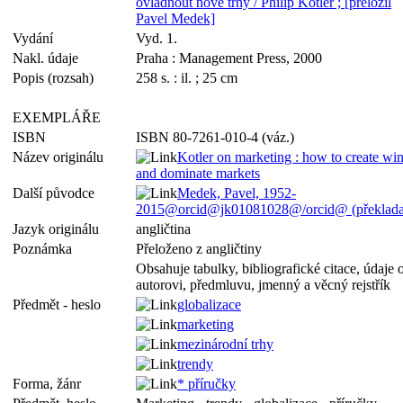
ovládnout nové trhy / Philip Kotler ; [přeložil
Pavel Medek]
Vydání
Vyd. 1.
Nakl. údaje
Praha : Management Press, 2000
Popis (rozsah)
258 s. : il. ; 25 cm
EXEMPLÁŘE
ISBN
ISBN 80-7261-010-4 (váz.)
Název originálu
Kotler on marketing : how to create win
and dominate markets
Další původce
Medek, Pavel, 1952-
2015@orcid@jk01081028@/orcid@ (překladat
Jazyk originálu
angličtina
Poznámka
Přeloženo z angličtiny
Obsahuje tabulky, bibliografické citace, údaje 
autorovi, předmluvu, jmenný a věcný rejstřík
Předmět - heslo
globalizace
marketing
mezinárodní trhy
trendy
Forma, žánr
* příručky