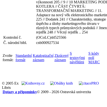
výkonnosti 205 // 9 // 10 MARKETING PO
KOTLERA // ČÁST ČTVRTÁ:
TRANSFORMAČNÍ MARKETING // 11.
Adaptace na nový věk elektronického marketi
225 // Dodatek 241 // Charakteristiky, strategie
úspěchu a úlohy marketingového útvaru v
různých typech průmyslových podniků // Jme
rejstřík 248 // Věcný rejstřík .. 254
Kontrolní č.
(OCoLC)44525566
Č. národní bibl.
cnb000927534
S
S kódy
Zvolte
Standardní
Katalogizační
Zkrácený
textovými
polí
formát:
formát
záznam
záznam
návěštími
MARC
© 2005 Ex
Libris
Dotazy a připomínky
© 2009 - 2026 Ostravská univerzita