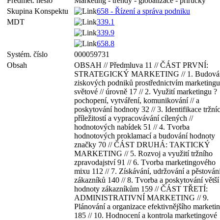
Předmět. heslo
Marketing - trendy - globalizace - příručky
Skupina Konspektu
658 - Řízení a správa podniku
MDT
339.1
339.9
658.8
Systém. číslo
000059731
Obsah
OBSAH // Předmluva 11 // ČÁST PRVNÍ:
STRATEGICKÝ MARKETING // 1. Budová
ziskových podniků prostřednictvím marketingu
světové // úrovně 17 // 2. Využití marketingu ?
pochopení, vytváření, komunikování // a
poskytování hodnoty 32 // 3. Identifikace tržní
příležitostí a vypracovávání cílených //
hodnotových nabídek 51 // 4. Tvorba
hodnotových proklamací a budování hodnoty
značky 70 // ČÁST DRUHÁ: TAKTICKÝ
MARKETING // 5. Rozvoj a využití tržního
zpravodajství 91 // 6. Tvorba marketingového
mixu 112 // 7. Získávání, udržování a pěstován
zákazníků 140 // 8. Tvorba a poskytování větší
hodnoty zákazníkům 159 // ČÁST TŘETÍ:
ADMINISTRATIVNÍ MARKETING // 9.
Plánování a organizace efektivnějšího marketi
185 // 10. Hodnocení a kontrola marketingové