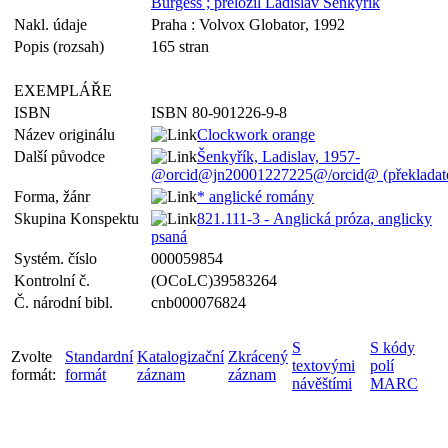
Burgess ; přeložil Ladislav Šenkyřík
Nakl. údaje
Praha : Volvox Globator, 1992
Popis (rozsah)
165 stran
EXEMPLÁŘE
ISBN
ISBN 80-901226-9-8
Název originálu
Clockwork orange
Další původce
Šenkyřík, Ladislav, 1957-
@orcid@jn20001227225@/orcid@ (překladate
Forma, žánr
* anglické romány
Skupina Konspektu
821.111-3 - Anglická próza, anglicky
psaná
Systém. číslo
000059854
Kontrolní č.
(OCoLC)39583264
Č. národní bibl.
cnb000076824
S
S kódy
Zvolte
Standardní
Katalogizační
Zkrácený
textovými
polí
formát:
formát
záznam
záznam
návěštími
MARC