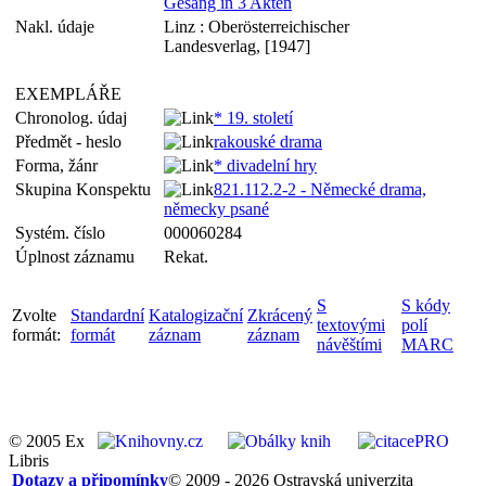
Gesang in 3 Akten
Nakl. údaje
Linz : Oberösterreichischer
Landesverlag, [1947]
EXEMPLÁŘE
Chronolog. údaj
* 19. století
Předmět - heslo
rakouské drama
Forma, žánr
* divadelní hry
Skupina Konspektu
821.112.2-2 - Německé drama,
německy psané
Systém. číslo
000060284
Úplnost záznamu
Rekat.
S
S kódy
Zvolte
Standardní
Katalogizační
Zkrácený
textovými
polí
formát:
formát
záznam
záznam
návěštími
MARC
© 2005 Ex
Libris
Dotazy a připomínky
© 2009 - 2026 Ostravská univerzita