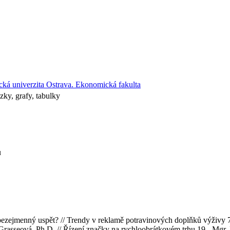
cká univerzita Ostrava. Ekonomická fakulta
zky, grafy, tabulky
ů
ý uspět? // Trendy v reklamě potravinových doplňků výživy 7 - In
rasseová, Ph.D. // Řízení značky na rychloobrátkovém trhu 19 - Mgr. K