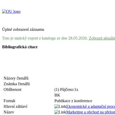
Úplné zobrazení záznamu
Toto je statický export z katalogu ze dne 28.05.2026.
Zobrazit aktuál
Bibliografická citace
Názory čtenářů
Známka čtenářů
Oblíbenost
(1) Půjčeno:1x
BK
Formát
Publikace z konference
Hlavní záhlaví
Ekonomické a adaptační proce
Název
Marketing a obchod na přelomu