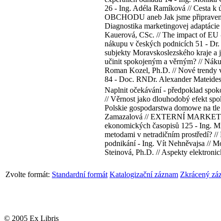
26 - Ing. Adéla Ramíková // Cesta k
OBCHODU aneb Jak jsme připraveni na
Diagnostika marketingovej adaptácie
Kauerová, CSc. // The impact of EU -
nákupu v českých podnicích 51 - Dr. I
subjekty Moravskoslezského kraje a
učinit spokojeným a věrným? // Nákup
Roman Kozel, Ph.D. // Nové trendy v
84 - Doc. RNDr. Alexander Mateides,
Naplnit očekávání - předpoklad spoko
// Věrnost jako dlouhodobý efekt spo
Polskie gospodarstwa domowe na tle w
Zamazalová // EXTERNÍ MARKETING
ekonomických časopisů 125 - Ing.
metodami v netradičním prostředí? // D
podnikání - Ing. Vít Nehněvajsa // M
Steinová, Ph.D. // Aspekty elektron
Zvolte formát:
Standardní formát
Katalogizační záznam
Zkrácený zá
© 2005 Ex Libris