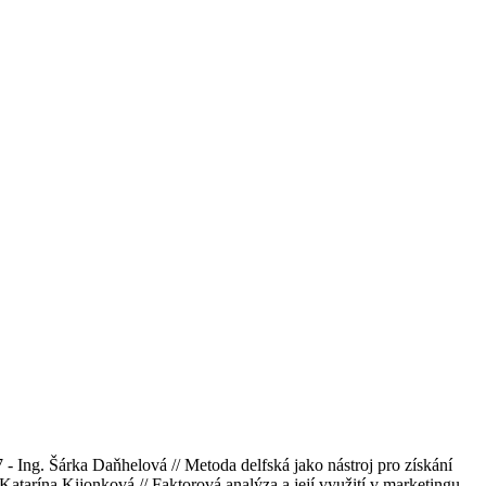
g. Šárka Daňhelová // Metoda delfská jako nástroj pro získání
atarína Kijonková // Faktorová analýza a její využití v marketingu