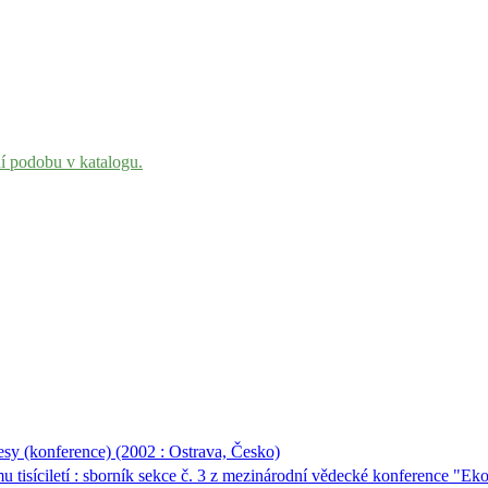
ní podobu v katalogu.
sy (konference) (2002 : Ostrava, Česko)
 tisíciletí : sborník sekce č. 3 z mezinárodní vědecké konference "Eko