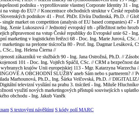
 úspešnosti podniku - vyprofilovanie vlastnej Corporate Identity 3
 vstup do EU? // Koncentrace obchodních struktur v České republice 3
 Slovenských podnikov 41 - Prof. PhDr. Elvíra Dudinská, Ph.D. // Glob
 single market on competition (analysis of EU based companies) 47 - 
ng. Xenie Lukoszová // Jednotný evropský trh - příležitost nebo hrozba 
 jejich připravenost na vstup České republiky do Evropské unie 62 
ní marketing v logistickém řetězci 68 - Doc. Ing. Marie Jurová, CSc. 
 marketingu na prelome tisícročia 80 - Prof. Ing. Dagmar Lesáková, 
 CSc., Ing. Helena Čierna //
jenosti zákazníků ve službách 90 - Ing. Jana Ostrožná, Ph.D. // Zásob
kojenosti 101 - Doc. Ing. Vojtěch Spáčil, CSc. // CRM a bezpečnost da
ybranych krajów Unii europejskiej 113 - Mgr. Katarzyna Warzecha // Č
OVÉ A OBCHODNÍ SLUŽBY aneb Sám nebo s partnerem? // Pozice 
 Milada Marhounová, Ph.D., Ing. Šárka Velčovská, Ph.D. // DIG
igitální televizní vysílání na prahu 3. tisíciletí - Ing. Miluše Hluchník
ožnosti využití nových marketingových přístupů souvisejících s uplatň
ického obchodu - Ing. Jakub Vaněk
znam
S textovými návěštími
S kódy polí MARC