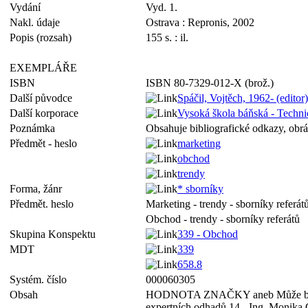
Vydání
Vyd. 1.
Nakl. údaje
Ostrava : Repronis, 2002
Popis (rozsah)
155 s. : il.
EXEMPLÁŘE
ISBN
ISBN 80-7329-012-X (brož.)
Další původce
Spáčil, Vojtěch, 1962- (editor)
Další korporace
Vysoká škola báňská - Techni
Poznámka
Obsahuje bibliografické odkazy, obrá
Předmět - heslo
marketing
obchod
trendy
Forma, žánr
* sborníky
Předmět. heslo
Marketing - trendy - sborníky referát
Obchod - trendy - sborníky referátů
Skupina Konspektu
339 - Obchod
MDT
339
658.8
Systém. číslo
000060305
Obsah
HODNOTA ZNAČKY aneb Může bezejmenn
expertních odhadů 14 - Ing. Monika G