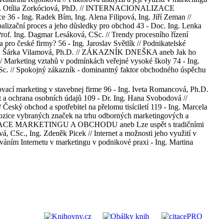
1 - Ing. Otília Zorkóciová, PhD. // INTERNACIONALIZACE
6 - Ing. Radek Bím, Ing. Alena Filipová, Ing. Jiří Zeman //
alizační proces a jeho důsledky pro obchod 43 - Doc. Ing. Lenka
Prof. Ing. Dagmar Lesáková, CSc. // Trendy procesního řízení
pro české firmy? 56 - Ing. Jaroslav Světlík // Podnikatelské
- Ing. Šárka Vilamová, Ph.D. // ZÁKAZNÍK DNEŠKA aneb Jak ho
// Marketing vztahů v podmínkách veřejné vysoké školy 74 - Ing.
CSc. // Spokojný zákazník - dominantný faktor obchodného úspěchu
ovací marketing v stavebnej firme 96 - Ing. Iveta Romancová, Ph.D.
t a ochrana osobních údajů 109 - Dr. Ing. Hana Svobodová //
eský obchod a spotřebitel na přelomu tisíciletí 119 - Ing. Marcela
vybraných značek na trhu odborných marketingových a
ITALIZACE MARKETINGU A OBCHODU aneb Lze uspět s tradičními
ová, CSc., Ing. Zdeněk Picek // Internet a možnosti jeho využití v
ováním Internetu v marketingu v podnikové praxi - Ing. Martina