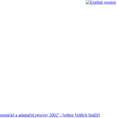
nomické a adaptační procesy 2002" / [editor Voltěch Spáčil]