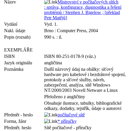
Název
Mistrovství v počítačových sítích
: správa, konfigurace, diagnostika a řešení
problémů / Stephen J. Bigelow ; [překlad
Petr Matějů]
Vydání
Vyd. 1.
Nakl. údaje
Brno : Computer Press, 2004
Popis (rozsah)
990 s. : il.
EXEMPLÁŘE
ISBN
ISBN 80-251-0178-9 (váz.)
Jazyk originálu
angličtina
Poznámka
Další názvový údaj na obálky: síťový
hardware pro kabelové i bezdrátové spojení,
protokoly a síťové služby, návrh,
zabezpečení, analýza, sítě Windows
NT/2000/2003 Novell Netware a Linux
Přeloženo z angličtiny
Obsahuje ilustrace, tabulky, bibliografické
odkazy, dodatky, rejstřík, údaje o autorovi
Předmět - heslo
počítačové sítě
Forma, žánr
* příručky
Předmět. heslo
Sítě počítačové - příručky