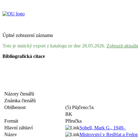
Úplné zobrazení záznamu
Toto je statický export z katalogu ze dne 28.05.2026.
Zobrazit aktuál
Bibliografická citace
Názory čtenářů
Známka čtenářů
Oblíbenost
(5) Půjčeno:5x
BK
Formát
Příručka
Hlavní záhlaví
Sobell, Mark G., 1949-
Název
Mistrovství v RedHat a Fedor