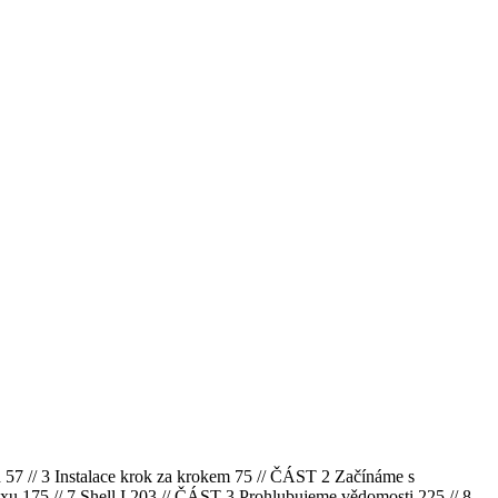
d 57 // 3 Instalace krok za krokem 75 // ČÁST 2 Začínáme s
xu 175 // 7 Shell I 203 // ČÁST 3 Prohlubujeme vědomosti 225 // 8