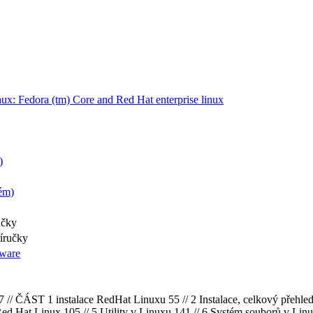
nux: Fedora (tm) Core and Red Hat enterprise linux
)
ém)
učky
říručky
tware
37 // ČÁST 1 instalace RedHat Linuxu 55 // 2 Instalace, celkový přehle
d Hat Linux 105 // 5 Utility v Linuxu 141 // 6 Systém souborů v Linu