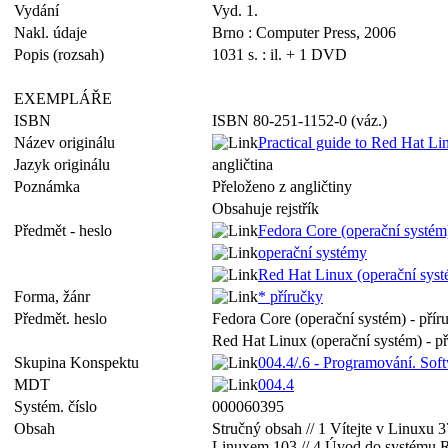
Vydání
Vyd. 1.
Nakl. údaje
Brno : Computer Press, 2006
Popis (rozsah)
1031 s. : il. + 1 DVD
EXEMPLÁŘE
ISBN
ISBN 80-251-1152-0 (váz.)
Název originálu
Practical guide to Red Hat Li
Jazyk originálu
angličtina
Poznámka
Přeloženo z angličtiny
Obsahuje rejstřík
Předmět - heslo
Fedora Core (operační systém
operační systémy
Red Hat Linux (operační syst
Forma, žánr
* příručky
Předmět. heslo
Fedora Core (operační systém) - přír
Red Hat Linux (operační systém) - p
Skupina Konspektu
004.4/.6 - Programování. Sof
MDT
004.4
Systém. číslo
000060395
Obsah
Stručný obsah // 1 Vítejte v Linuxu 
Linuxem 103 // 4 Úvod do systému Re