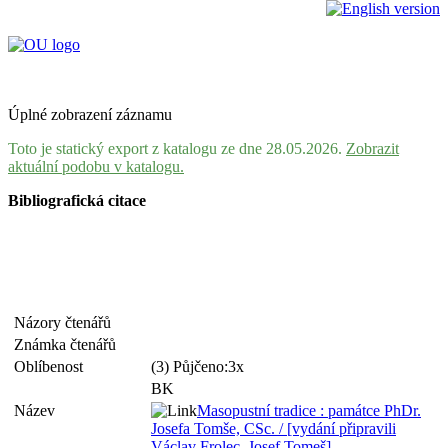
Úplné zobrazení záznamu
Toto je statický export z katalogu ze dne 28.05.2026.
Zobrazit
aktuální podobu v katalogu.
Bibliografická citace
Názory čtenářů
Známka čtenářů
Oblíbenost
(3) Půjčeno:3x
BK
Název
Masopustní tradice : památce PhDr.
Josefa Tomše, CSc. / [vydání připravili
Václav Frolec, Josef Tomeš]