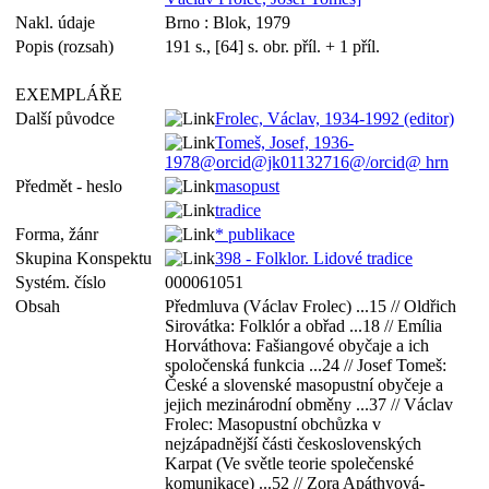
Nakl. údaje
Brno : Blok, 1979
Popis (rozsah)
191 s., [64] s. obr. příl. + 1 příl.
EXEMPLÁŘE
Další původce
Frolec, Václav, 1934-1992 (editor)
Tomeš, Josef, 1936-
1978@orcid@jk01132716@/orcid@ hrn
Předmět - heslo
masopust
tradice
Forma, žánr
* publikace
Skupina Konspektu
398 - Folklor. Lidové tradice
Systém. číslo
000061051
Obsah
Předmluva (Václav Frolec) ...15 // Oldřich
Sirovátka: Folklór a obřad ...18 // Emília
Horváthova: Fašiangové obyčaje a ich
spoločenská funkcia ...24 // Josef Tomeš:
České a slovenské masopustní obyčeje a
jejich mezinárodní obměny ...37 // Václav
Frolec: Masopustní obchůzka v
nejzápadnější části československých
Karpat (Ve světle teorie společenské
komunikace) ...52 // Zora Apáthyová-