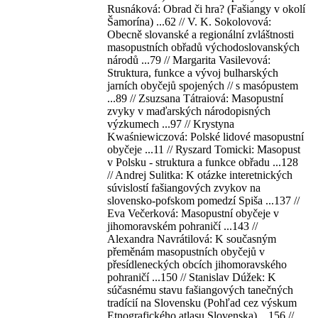
Rusnáková: Obrad či hra? (Fašiangy v okolí
Šamorína) ...62 // V. K. Sokolovová:
Obecně slovanské a regionální zvláštnosti
masopustních obřadů východoslovanských
národů ...79 // Margarita Vasilevová:
Struktura, funkce a vývoj bulharských
jarních obyčejů spojených // s masópustem
...89 // Zsuzsana Tátraiová: Masopustní
zvyky v maďarských národopisných
výzkumech ...97 // Krystyna
Kwaśniewiczová: Polské lidové masopustní
obyčeje ...11 // Ryszard Tomicki: Masopust
v Polsku - struktura a funkce obřadu ...128
// Andrej Sulitka: K otázke interetnických
súvislostí fašiangových zvykov na
slovensko-pofskom pomedzí Spiša ...137 //
Eva Večerková: Masopustní obyčeje v
jihomoravském pohraničí ...143 //
Alexandra Navrátilová: K současným
přeměnám masopustních obyčejů v
přesídleneckých obcích jihomoravského
pohraničí ...150 // Stanislav Dúžek: K
súčasnému stavu fašiangových tanečných
tradícií na Slovensku (Pohľad cez výskum
Etnografického atlasu Slovenska) ...156 //