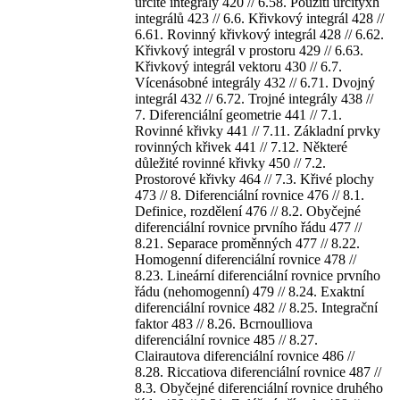
určité integrály 420 // 6.58. Použití určitýxh
integrálů 423 // 6.6. Křivkový integrál 428 //
6.61. Rovinný křivkový integrál 428 // 6.62.
Křivkový integrál v prostoru 429 // 6.63.
Křivkový integrál vektoru 430 // 6.7.
Vícenásobné integrály 432 // 6.71. Dvojný
integrál 432 // 6.72. Trojné integrály 438 //
7. Diferenciální geometrie 441 // 7.1.
Rovinné křivky 441 // 7.11. Základní prvky
rovinných křivek 441 // 7.12. Některé
důležité rovinné křivky 450 // 7.2.
Prostorové křivky 464 // 7.3. Křivé plochy
473 // 8. Diferenciální rovnice 476 // 8.1.
Definice, rozdělení 476 // 8.2. Obyčejné
diferenciální rovnice prvního řádu 477 //
8.21. Separace proměnných 477 // 8.22.
Homogenní diferenciální rovnice 478 //
8.23. Lineární diferenciální rovnice prvního
řádu (nehomogenní) 479 // 8.24. Exaktní
diferenciální rovnice 482 // 8.25. Integrační
faktor 483 // 8.26. Bcrnoulliova
diferenciální rovnice 485 // 8.27.
Clairautova diferenciální rovnice 486 //
8.28. Riccatiova diferenciální rovnice 487 //
8.3. Obyčejné diferenciální rovnice druhého