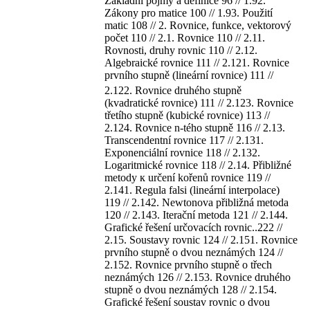
Základní pojmy a definice 96 // 1.92.
Zákony pro matice 100 // 1.93. Použití
matic 108 // 2. Rovnice, funkce, vektorový
počet 110 // 2.1. Rovnice 110 // 2.11.
Rovnosti, druhy rovnic 110 // 2.12.
Algebraické rovnice 111 // 2.121. Rovnice
prvního stupně (lineární rovnice) 111 //
2.122. Rovnice druhého stupně
(kvadratické rovnice) 111 // 2.123. Rovnice
třetího stupně (kubické rovnice) 113 //
2.124. Rovnice n-tého stupně 116 // 2.13.
Transcendentní rovnice 117 // 2.131.
Exponenciální rovnice 118 // 2.132.
Logaritmické rovnice 118 // 2.14. Přibližné
metody к určení kořenů rovnice 119 //
2.141. Regula falsi (lineární interpolace)
119 // 2.142. Newtonova přibližná metoda
120 // 2.143. Iterační metoda 121 // 2.144.
Grafické řešení určovacích rovnic..222 //
2.15. Soustavy rovnic 124 // 2.151. Rovnice
prvního stupně o dvou neznámých 124 //
2.152. Rovnice prvního stupně o třech
neznámých 126 // 2.153. Rovnice druhého
stupně o dvou neznámých 128 // 2.154.
Grafické řešení soustav rovnic o dvou