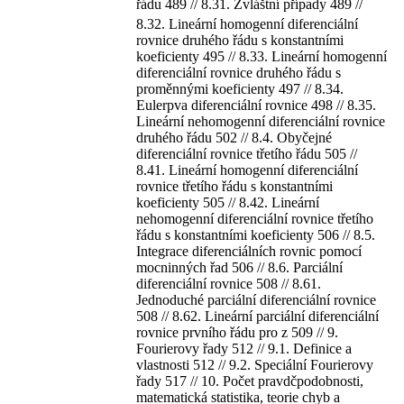
řádu 489 // 8.31. Zvláštní případy 489 //
8.32. Lineární homogenní diferenciální
rovnice druhého řádu s konstantními
koeficienty 495 // 8.33. Lineární homogenní
diferenciální rovnice druhého řádu s
proměnnými koeficienty 497 // 8.34.
Eulerpva diferenciální rovnice 498 // 8.35.
Lineární nehomogenní diferenciální rovnice
druhého řádu 502 // 8.4. Obyčejné
diferenciální rovnice třetího řádu 505 //
8.41. Lineární homogenní diferenciální
rovnice třetího řádu s konstantními
koeficienty 505 // 8.42. Lineární
nehomogenní diferenciální rovnice třetího
řádu s konstantními koeficienty 506 // 8.5.
Integrace diferenciálních rovnic pomocí
mocninných řad 506 // 8.6. Parciální
diferenciální rovnice 508 // 8.61.
Jednoduché parciální diferenciální rovnice
508 // 8.62. Lineární parciální diferenciální
rovnice prvního řádu pro z 509 // 9.
Fourierovy řady 512 // 9.1. Definice a
vlastnosti 512 // 9.2. Speciální Fourierovy
řady 517 // 10. Počet pravdčpodobnosti,
matematická statistika, teorie chyb a