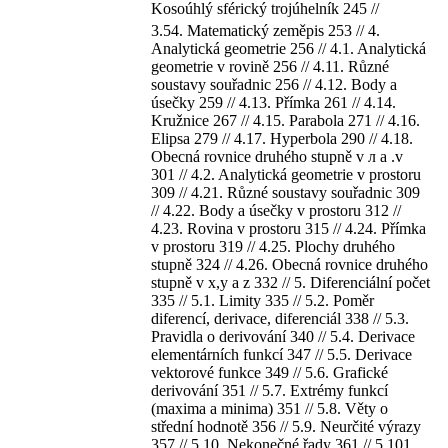
Kosoúhlý sférický trojúhelník 245 //
3.54. Matematický zeměpis 253 // 4.
Analytická geometrie 256 // 4.1. Analytická
geometrie v rovině 256 // 4.11. Různé
soustavy souřadnic 256 // 4.12. Body a
úsečky 259 // 4.13. Přímka 261 // 4.14.
Kružnice 267 // 4.15. Parabola 271 // 4.16.
Elipsa 279 // 4.17. Hyperbola 290 // 4.18.
Obecná rovnice druhého stupně v л a .v
301 // 4.2. Analytická geometrie v prostoru
309 // 4.21. Různé soustavy souřadnic 309
// 4.22. Body a úsečky v prostoru 312 //
4.23. Rovina v prostoru 315 // 4.24. Přímka
v prostoru 319 // 4.25. Plochy druhého
stupně 324 // 4.26. Obecná rovnice druhého
stupně v x,y a z 332 // 5. Diferenciální počet
335 // 5.1. Limity 335 // 5.2. Poměr
diferencí, derivace, diferenciál 338 // 5.3.
Pravidla o derivování 340 // 5.4. Derivace
elementárních funkcí 347 // 5.5. Derivace
vektorové funkce 349 // 5.6. Grafické
derivování 351 // 5.7. Extrémy funkcí
(maxima a minima) 351 // 5.8. Věty o
střední hodnotě 356 // 5.9. Neurčité výrazy
357 // 5.10. Nekonečné řady 361 // 5.101.