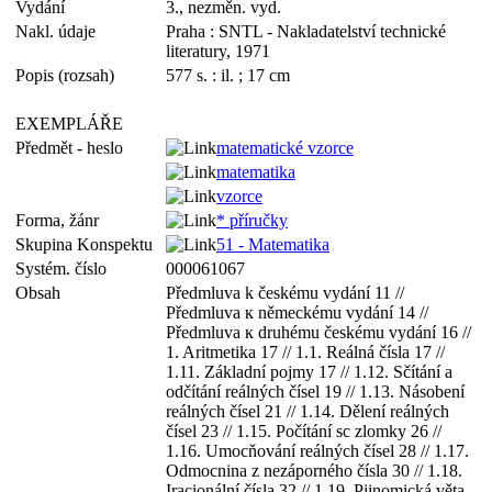
Vydání
3., nezměn. vyd.
Nakl. údaje
Praha : SNTL - Nakladatelství technické
literatury, 1971
Popis (rozsah)
577 s. : il. ; 17 cm
EXEMPLÁŘE
Předmět - heslo
matematické vzorce
matematika
vzorce
Forma, žánr
* příručky
Skupina Konspektu
51 - Matematika
Systém. číslo
000061067
Obsah
Předmluva k českému vydání 11 //
Předmluva к německému vydání 14 //
Předmluva к druhému českému vydání 16 //
1. Aritmetika 17 // 1.1. Reálná čísla 17 //
1.11. Základní pojmy 17 // 1.12. Sčítání a
odčítání reálných čísel 19 // 1.13. Násobení
reálných čísel 21 // 1.14. Dělení reálných
čísel 23 // 1.15. Počítání sc zlomky 26 //
1.16. Umocňování reálných čísel 28 // 1.17.
Odmocnina z nezáporného čísla 30 // 1.18.
Iracionální čísla 32 // 1.19. Piinomická věta