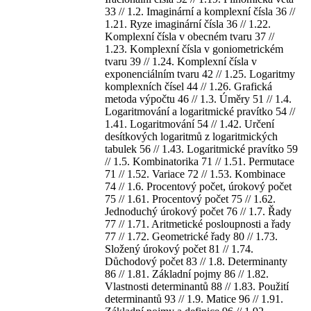
33 // 1.2. Imaginární a komplexní čísla 36 //
1.21. Ryze imaginární čísla 36 // 1.22.
Komplexní čísla v obecném tvaru 37 //
1.23. Komplexní čísla v goniometrickém
tvaru 39 // 1.24. Komplexní čísla v
exponenciálním tvaru 42 // 1.25. Logaritmy
komplexních čísel 44 // 1.26. Grafická
metoda výpočtu 46 // 1.3. Úměry 51 // 1.4.
Logaritmování a logaritmické pravítko 54 //
1.41. Logaritmování 54 // 1.42. Určení
desítkových logaritmů z logaritmických
tabulek 56 // 1.43. Logaritmické pravítko 59
// 1.5. Kombinatorika 71 // 1.51. Permutace
71 // 1.52. Variace 72 // 1.53. Kombinace
74 // 1.6. Procentový počet, úrokový počet
75 // 1.61. Procentový počet 75 // 1.62.
Jednoduchý úrokový počet 76 // 1.7. Řady
77 // 1.71. Aritmetické posloupnosti a řady
77 // 1.72. Geometrické řady 80 // 1.73.
Složený úrokový počet 81 // 1.74.
Důchodový počet 83 // 1.8. Determinanty
86 // 1.81. Základní pojmy 86 // 1.82.
Vlastnosti determinantů 88 // 1.83. Použití
determinantů 93 // 1.9. Matice 96 // 1.91.