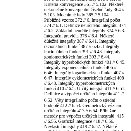
Kritéria konvergence 361 // 5.102. Některé
nekonečné konvergentní číselné řady 364 //
5.103. Mocninné řady 365 // 5.104.
Přibližné vzorce 372 // 6. Integrální počet
374 // 6.1. Definice neurčitého integrálu 374
// 6.2. Základní neurčité integrály 374 // 6.3.
Integrační pravidla 376 // 6.4. Některé
důležité integrály 387 // 6.41. Integrály
racionálních funkcí 387 // 6.42. Integrály
iracionálních funkcí 391 // 6.43. Integrály
goniometrických funkcí 393 // 6.44.
Integrály hyperbolických funkcí 401 // 6.45.
Integrály exponenciálních funkcí 406 //
6.46. Integrály logaritmických funkcí 407 //
6.47. Integrály cyklometrických funkcí 408
// 6.48. Integrály hyperbolometrických
funkcí 410 // 6.5. Určitý integrál 411 // 6.51.
Definice a výpočet určitého integrálu 411 //
6.52. Věty integrálního počtu o střední
hodnotě 412 // 6.53. Geometrický význam
určitého integrálu 413 // 6.54. Přibližné
metody pro výpočet určitých integrálů. 415
// 6.55. Grafická integrace 418 // 6.56.
Nevlastní integrály 419 // 6.57. Některé