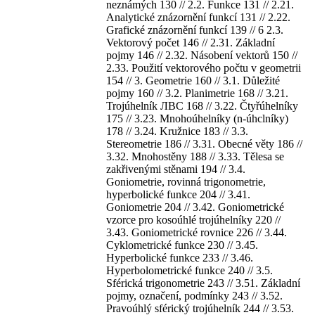
neznámých 130 // 2.2. Funkce 131 // 2.21.
Analytické znázornění funkcí 131 // 2.22.
Grafické znázornění funkcí 139 // 6 2.3.
Vektorový počet 146 // 2.31. Základní
pojmy 146 // 2.32. Násobení vektorů 150 //
2.33. Použití vektorového počtu v geometrii
154 // 3. Geometrie 160 // 3.1. Důležité
pojmy 160 // 3.2. Planimetrie 168 // 3.21.
Trojúhelník ЛВС 168 // 3.22. Čtyřúhelníky
175 // 3.23. Mnohoúhelníky (n-úhclníky)
178 // 3.24. Kružnice 183 // 3.3.
Stereometrie 186 // 3.31. Obecné věty 186 //
3.32. Mnohostěny 188 // 3.33. Tělesa se
zakřivenými stěnami 194 // 3.4.
Goniometrie, rovinná trigonometrie,
hyperbolické funkce 204 // 3.41.
Goniometrie 204 // 3.42. Goniometrické
vzorce pro kosoúhlé trojúhelníky 220 //
3.43. Goniometrické rovnice 226 // 3.44.
Cyklometrické funkce 230 // 3.45.
Hyperbolické funkce 233 // 3.46.
Hyperbolometrické funkce 240 // 3.5.
Sférická trigonometrie 243 // 3.51. Základní
pojmy, označení, podmínky 243 // 3.52.
Pravoúhlý sférický trojúhelník 244 // 3.53.