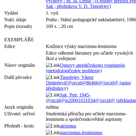
výchovy : M. Ja. Lensu ; [z ruštiny přeložil Pet
Sak ; předmluva V. D. Timofejev]
Vydání
1. vyd.
Nakl. údaje
Praha : Státní pedagogické nakladatelství, 198
Popis (rozsah)
169 s. ; 20 cm
EXEMPLÁŘE
Edice
Knižnice výuky marxismu-leninismu
Edice odborné literatury pro učitele vysokých
škol a veřejnost
Název originálu
Osnovy ateističeskogo vospitanija
(metodologičeskje problemy)
Další původce
Timofejev, Viktor
Dmitrijevič@orcid@86466@/orcid@ (autor
předmluvy)
Sak, Petr, 1945-
@orcid@jn20001031034@/orcid@ (překladate
Jazyk originálu
ruština
Uživatel. určení
Studentská příručka pro učitele marxismu-
leninismu a společenskovědné aspiranty
Předmět - heslo
ateismus
marxismus-leninismus