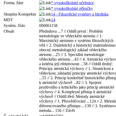
Forma, žánr
* vysokoškolské učebnice
* vysokoškolské příručky
Skupina Konspektu
14 - Filozofické systémy a hlediska
MDT
14
Systém. číslo
000061158
Obsah
Předmluva ...7 // Oddíl první : Problém
metodologie ve vědeckém ateismu // 1.
Marxistický ateismus v systému filozofických
věd // 2. Dialektický a historický materialismus
obecný metodologický základ vědeckého
ateismu ...25 // 3. Speciální metodologie
vědeckého ateismu ...43 // 4. Ateistická výcho
a kritéria její efektivnosti ...58 // Oddíl druhý:
Principy ateistická výchovy // 1. Stranickost a
vědeckost, základní principy ateistické výchov
...55 // 2. Princip konkrétně historického přístu
k ateistické výchově ...82 // 3. Spojení
pozitivního a kritického jako princip ateistické
výchovy // 4. Komplexní přístup k ateistické
výchově // Oddíl třetí: Metody ateistické
výchovy // 1. Přesvědčování ...124 // 2. Metod
diferencovaného přístupu ...139 // 3. Systémov
metoda... 150 // Závěr