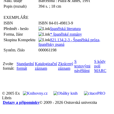
Nakl. údaje
Barcelona : Plaza & Janes, 1991
Popis (rozsah)
394 s. ; 18 cm
EXEMPLÁŘE
ISBN
ISBN 84-01-49813-9
Předmět - heslo
španělská literatura
Forma, žánr
* španělské romány
Skupina Konspektu
821.134.2-3 - Španělská próza,
španělsky psaná
Systém. číslo
000061198
S
S kódy
Zvolte
Standardní
Katalogizační
Zkrácený
textovými
polí
formát:
formát
záznam
záznam
návěštími
MARC
© 2005 Ex
Libris
Dotazy a připomínky
© 2009 - 2026 Ostravská univerzita