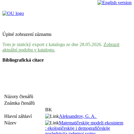
Úplné zobrazení záznamu
Toto je statický export z katalogu ze dne 28.05.2026.
Zobrazit
aktuální podobu v katalogu.
Bibliografická citace
Názory čtenářů
Známka čtenářů
BK
Hlavní záhlaví
Aleksandrov, G. A.
Název
Matematičeskije modeli ekosistem
: ekologičeskije i demografičeskije
posledstvija jadernoj vojny