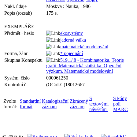
Nakl. údaje
Moskva : Nauka, 1986
Popis (rozsah)
175 s.
EXEMPLÁŘE
Předmět - heslo
ekosystémy
jaderná válka
matematické modelování
Forma, žánr
* pojednání
Skupina Konspektu
519.1/.8 - Kombinatorika. Teorie
grafů. Matematická statistika. Operační
výzkum. Matematické modelování
Systém. číslo
000061250
Kontrolní č.
(OCoLC)18012667
S
S kódy
Zvolte
Standardní
Katalogizační
Zkrácený
textovými
polí
formát:
formát
záznam
záznam
návěštími
MARC
© 2005 Ex