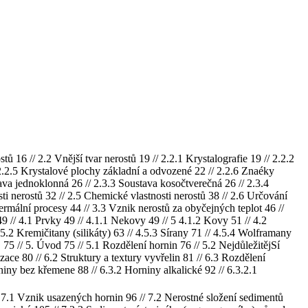
6 // 2.2 Vnější tvar nerostů 19 // 2.2.1 Krystalografie 19 // 2.2.2
/ 2.2.5 Krystalové plochy základní a odvozené 22 // 2.2.6 Znaéky
ava jednoklonná 26 // 2.3.3 Soustava kosočtverečná 26 // 2.3.4
sti nerostů 32 // 2.5 Chemické vlastnosti nerostů 38 // 2.6 Určování
ermální procesy 44 // 3.3 Vznik nerostů za obyčejných teplot 46 //
 // 4.1 Prvky 49 // 4.1.1 Nekovy 49 // 5 4.1.2 Kovy 51 // 4.2
4.5.2 Kremičitany (silikáty) 63 // 4.5.3 Sírany 71 // 4.5.4 Wolframany
 // 5. Úvod 75 // 5.1 Rozdělení hornin 76 // 5.2 NejdůležitějSí
zace 80 // 6.2 Struktury a textury vyvřelin 81 // 6.3 Rozdělení
iny bez křemene 88 // 6.3.2 Horniny alkalické 92 // 6.3.2.1
// 7.1 Vznik usazených hornin 96 // 7.2 Nerostné složení sedimentů