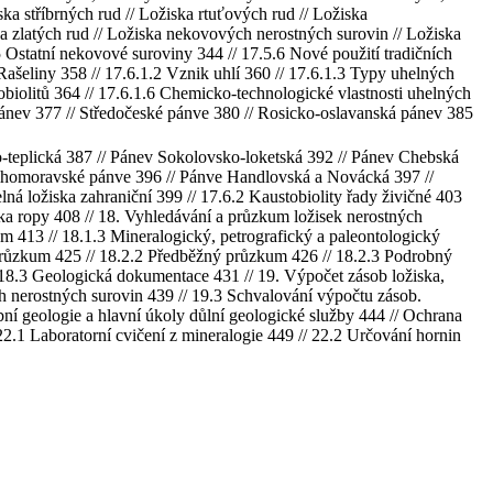
 stříbrných rud // Ložiska rtuťových rud // Ložiska
a zlatých rud // Ložiska nekovových nerostných surovin // Ložiska
 Ostatní nekovové suroviny 344 // 17.5.6 Nové použití tradičních
 Rašeliny 358 // 17.6.1.2 Vznik uhlí 360 // 17.6.1.3 Typy uhelných
stobiolitů 364 // 17.6.1.6 Chemicko-technologické vlastnosti uhelných
pánev 377 // Středočeské pánve 380 // Rosicko-oslavanská pánev 385
teplická 387 // Pánev Sokolovsko-loketská 392 // Pánev Chebská
 Jihomoravské pánve 396 // Pánve Handlovská a Novácká 397 //
 ložiska zahraniční 399 // 17.6.2 Kaustobiolity řady živičné 403
iska ropy 408 // 18. Vyhledávání a průzkum ložisek nerostných
 413 // 18.1.3 Mineralogický, petrografický a paleontologický
růzkum 425 // 18.2.2 Předběžný průzkum 426 // 18.2.3 Podrobný
18.3 Geologická dokumentace 431 // 19. Výpočet zásob ložiska,
ch nerostných surovin 439 // 19.3 Schvalování výpočtu zásob.
bní geologie a hlavní úkoly důlní geologické služby 444 // Ochrana
22.1 Laboratorní cvičení z mineralogie 449 // 22.2 Určování hornin