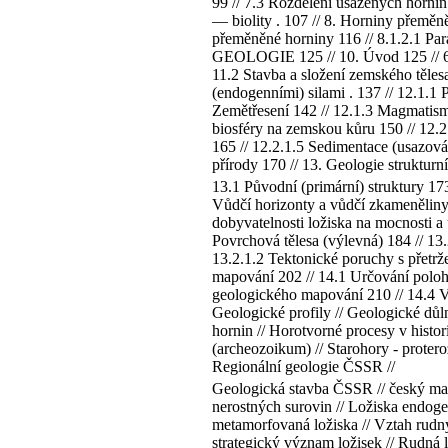
99 // 7.3 Rozdělení usazených hornin
— biolity . 107 // 8. Horniny přemě
přeměněné horniny 116 // 8.1.2.1 Para
GEOLOGIE 125 // 10. Úvod 125 // 6 11
11.2 Stavba a složení zemského těles
(endogenními) silami . 137 // 12.1.1
Zemětřesení 142 // 12.1.3 Magmatism
biosféry na zemskou kůru 150 // 12.2
165 // 12.2.1.5 Sedimentace (usazov
přírody 170 // 13. Geologie strukturní
13.1 Původní (primární) struktury 173
Vůdčí horizonty a vůdčí zkameněliny 1
dobyvatelnosti ložiska na mocnosti a
Povrchová tělesa (výlevná) 184 // 13.
13.2.1.2 Tektonické poruchy s přetrž
mapování 202 // 14.1 Určování polohy
geologického mapování 210 // 14.4 
Geologické profily // Geologické důlní
hornin // Horotvorné procesy v histor
(archeozoikum) // Starohory - proter
Regionální geologie ČSSR //
Geologická stavba ČSSR // český masí
nerostných surovin // Ložiska endoge
metamorfovaná ložiska // Vztah rudnýc
strategický význam ložisek // Rudná 