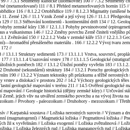
 99 // 7.3.1 Sedimenty klastické (úlomkovité) 100 // 7.3.2 Sedimenty 
něné (metamorlované) 111 // 8.1 Přehled metamorfovaných hornin 115 //
břidlice 116 // 8.1.2.2 Ortobřidlice 119 // 8.1.2.3 Migmatity (smíšené h
. Zemé 126 // 11.1 Vznik Země a její vývoj 126 // 11.1.1 Předgeologi
a 129 // 11.3 Stěhování kontinentů - kontinentální drift 134 // 12. Ge
 Pohyby zemské kůry 138 // 12.1.1.1 Pohyby pevninotvorné (epirogeneti
us a vulkanismus 146 // 12.2 Změny povrchu Země činiteli vnějšího pů
.1.1 Zvětrávání 150 // 12.2.1.2 Voda v zemské kůře 153 // 12.2.1.3 Geo
ání)—hromadění přenášeného materiálu . 166 // 12.2.2 Vývoj tvaru zem
 172 //
 // 13.1.1 Struktury sedimentů 173 // 13.1.1.1 Vrstva, souvrství, proplá
77 // 13.1.1.4 Usazování vrstev 178 // 13.1.1.5 Geologické (stratigrafl
 úložních poměrech 182 // 13.1.2 Úložní poměry vyvřelin 183 // 13.1.2
2 Druhotné (sekundární) struktury 184 // 13.2.1 Poruchy geologických t
ením 190 // 13.2.2 Význam tektoniky při průzkumu a těžbě nerostných s
 vrstev a dislokací v prostoru 202 // 14.2 Výchozy geologických těle
Vlastní geologické mapování v terénu 211 // 14.5 Ověření geologické
 mapování // Geologie historická (dějiny zemské kůry) // Určování stáří h
ii Země, jejich vliv na utváření zemského povrchu a na vývoj života na 
ozoikum // Prvohory - paleozoikum // Druhohory - mezozoikum // Třetiho
v // Karpatská soustava // Ložiska nerostných surovin // Význam a druh
nní (magmatogenní) // Magmatická ložiska // Pegmatitová ložiska // Pn
h žil к vyvřelinám // Ložiska exogenní // Ložiska zvětralinová // Ložisk
ložiska // Ložiska železných rud // Ložiska manganových rud // Ložis