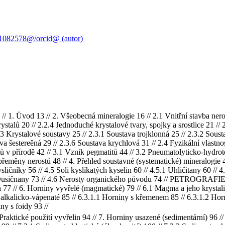
1082578@/orcid@ (autor)
 Üvod 13 // 2. Všeobecná mineralogie 16 // 2.1 Vnitřní stavba nerostů 1
rystalů 20 // 2.2.4 Jednoduché krystalové tvary, spojky a srostlice 21 /
3 Krystalové soustavy 25 // 2.3.1 Soustava trojklonná 25 // 2.3.2 Soust
va šestereěná 29 // 2.3.6 Soustava krychlová 31 // 2.4 Fyzikální vlastno
tů v přírodě 42 // 3.1 Vznik pegmatitů 44 // 3.2 Pneumatolyticko-hydrot
řeměny nerostů 48 // 4. Přehled soustavné (systematické) mineralogie 49
sličníky 56 // 4.5 Soli kyslíkatých kyselin 60 // 4.5.1 Uhličitany 60 // 
 Dusičnany 73 // 4.6 Nerosty organického původu 74 // PETROGRAFIE 75
in 77 // 6. Horniny vyvřelé (magmatické) 79 // 6.1 Magma a jeho krystali
alkalicko-vápenaté 85 // 6.3.1.1 Horniny s křemenem 85 // 6.3.1.2 Horn
ny s foidy 93 //
 Praktické použití vyvřelin 94 // 7. Horniny usazené (sedimentární) 96 