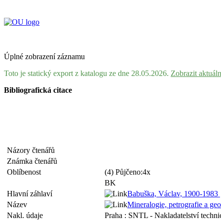
Úplné zobrazení záznamu
Toto je statický export z katalogu ze dne 28.05.2026.
Zobrazit aktuál
Bibliografická citace
Názory čtenářů
Známka čtenářů
Oblíbenost
(4) Půjčeno:4x
BK
Hlavní záhlaví
Babuška, Václav, 1900-1983
Název
Mineralogie, petrografie a g
Nakl. údaje
Praha : SNTL - Nakladatelství technic