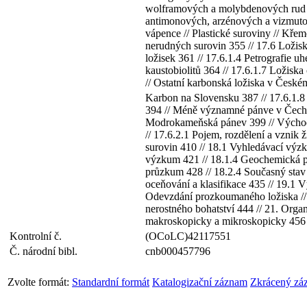
wolframových a molybdenových rud //
antimonových, arzénových a vizmutový
vápence // Plastické suroviny // Kře
nerudných surovin 355 // 17.6 Ložiska
ložisek 361 // 17.6.1.4 Petrografie u
kaustobiolitů 364 // 17.6.1.7 Ložisk
// Ostatní karbonská ložiska v České
Karbon na Slovensku 387 // 17.6.1.
394 // Méně významné pánve v Čechác
Modrokameňská pánev 399 // Východos
// 17.6.2.1 Pojem, rozdělení a vznik
surovin 410 // 18.1 Vyhledávací výz
výzkum 421 // 18.1.4 Geochemická p
průzkum 428 // 18.2.4 Současný stav
oceňování a klasifikace 435 // 19.1 
Odevzdání prozkoumaného ložiska // t
nerostného bohatství 444 // 21. Orga
makroskopicky a mikroskopicky 456 /
Kontrolní č.
(OCoLC)42117551
Č. národní bibl.
cnb000457796
Zvolte formát:
Standardní formát
Katalogizační záznam
Zkrácený zá