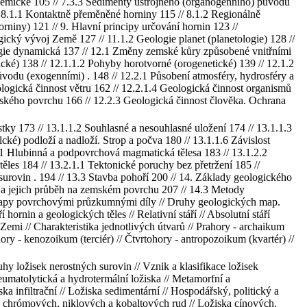
chemické 105 // 7.3.3 Sedimenty ústrojného (organogenního) původu
 8.1.1 Kontaktně přeměněné horniny 115 // 8.1.2 Regionálně
orniny) 121 // 9. Hlavní principy určování hornin 123 //
cký vývoj Země 127 // 11.1.2 Geologie planet (planetologie) 128 //
ologie dynamická 137 // 12.1 Změny zemské kůry způsobené vnitřními
cké) 138 // 12.1.1.2 Pohyby horotvorné (orogenetické) 139 // 12.1.2
vodu (exogenními) . 148 // 12.2.1 Působení atmosféry, hydrosféry a
logická činnost větru 162 // 12.2.1.4 Geologická činnost organismů
ského povrchu 166 // 12.2.3 Geologická činnost člověka. Ochrana
stky 173 // 13.1.1.2 Souhlasné a nesouhlasné uložení 174 // 13.1.1.3
cké) podloží a nadloží. Strop a počva 180 // 13.1.1.6 Závislost
.1 Hlubinná a podpovrchová magmatická tělesa 183 // 13.1.2.2
ěles 184 // 13.2.1.1 Tektonické poruchy bez přetržení 185 //
urovin . 194 // 13.3 Stavba pohoří 200 // 14. Základy geologického
s a jejich průběh na zemském povrchu 207 // 14.3 Metody
 mapy povrchovými průzkumnými díly // Druhy geologických map.
ornin a geologických těles // Relativní stáří // Absolutní stáří
Zemi // Charakteristika jednotlivých útvarů // Prahory - archaikum
ry - kenozoikum (terciér) // Čtvrtohory - antropozoikum (kvartér) //
y ložisek nerostných surovin // Vznik a klasifikace ložisek
eumatolytická a hydrotermální ložiska // Metamorfní a
a infiltrační // Ložiska sedimentární // Hospodářský, politický a
ka chrómových, niklových a kobaltových rud // Ložiska cínových,