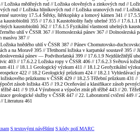
 Ložiska měděných rud // Ložiska olověných a zinkových rud // Ložiska
ch rud // Ložiska hliníkových rud // Ložiska uranových rud // Ložisk
menné suroviny 17.5.4 Štěrky, štěrkopísky a lomový kámen 341 // 17.5.5
 kaustobiolitů 355 // 17.6.1 Kaustobiolity řady uhelné 355 // 17.6.1.1
helných kaustobiolitů 362 // 17.6.1.5 Fyzikální vlastnosti uhelných kau
a černého uhlí v ČSSR 367 // Hornoslezská pánev 367 // Dolnoslezská 
m masívu 387 //
8 Ložiska hnědého uhlí v ČSSR 387 // Pánev Chomutovsko-duchcovsko-
h a na Moravě 395 // Třetihorní ložiska v karpatské soustavě 395 //
lovenská pánev — Podvihorlatská 399 // 17.6.1.9 Nejdůležitější uhelná
 živic 403 // 17.6.2.2 Ložiska ropy v ČSSR 406 // 17.6.2.3 Světová lož
kum 411 // 18.1.1 Geologický výzkum 411 // 18.1.2 Geofyzikální výzkum
rospekce 422 // 18.2 Geologický průzkum 424 // 18.2.1 Vyhledávací p
 ložiskového průzkumu v ČSSR 429 // 18.2.5 Těžební průzkum 431 // 
Výpočet zásob ložiska 435 // 19.2 Oceňování a klasifikace zásob pevný
ěžbě 441 // 9 19.4 Výrubnost a výpočet ztrát při těžbě 443 // 20. Těže
nizace geologické služby v ČSSR 447 // 22. Laboratorní cvičení 449 // 
/ Literatura 461
znam
S textovými návěštími
S kódy polí MARC