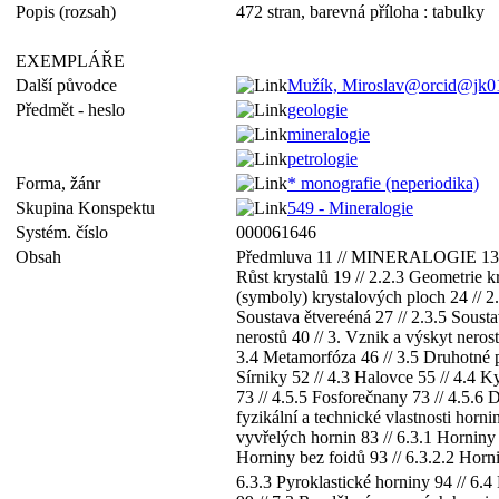
Popis (rozsah)
472 stran, barevná příloha : tabulky
EXEMPLÁŘE
Další původce
Mužík, Miroslav@orcid@jk0
Předmět - heslo
geologie
mineralogie
petrologie
Forma, žánr
* monografie (neperiodika)
Skupina Konspektu
549 - Mineralogie
Systém. číslo
000061646
Obsah
Předmluva 11 // MINERALOGIE 13 // 1.
Růst krystalů 19 // 2.2.3 Geometrie k
(symboly) krystalových ploch 24 // 2.
Soustava ětvereéná 27 // 2.3.5 Sousta
nerostů 40 // 3. Vznik a výskyt neros
3.4 Metamorfóza 46 // 3.5 Druhotné p
Sírniky 52 // 4.3 Halovce 55 // 4.4 Ky
73 // 4.5.5 Fosforečnany 73 // 4.5.6
fyzikální a technické vlastnosti horn
vyvřelých hornin 83 // 6.3.1 Horniny 
Horniny bez foidů 93 // 6.3.2.2 Horni
6.3.3 Pyroklastické horniny 94 // 6.4