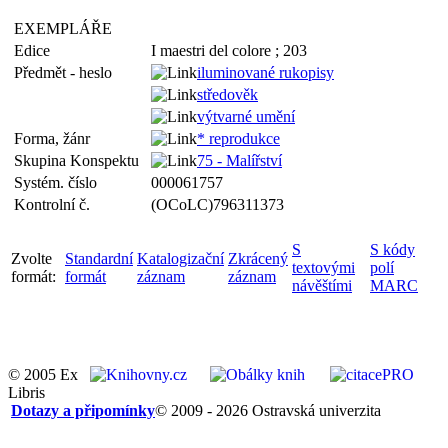
EXEMPLÁŘE
Edice
I maestri del colore ; 203
Předmět - heslo
iluminované rukopisy
středověk
výtvarné umění
Forma, žánr
* reprodukce
Skupina Konspektu
75 - Malířství
Systém. číslo
000061757
Kontrolní č.
(OCoLC)796311373
S
S kódy
Zvolte
Standardní
Katalogizační
Zkrácený
textovými
polí
formát:
formát
záznam
záznam
návěštími
MARC
© 2005 Ex
Libris
Dotazy a připomínky
© 2009 - 2026 Ostravská univerzita