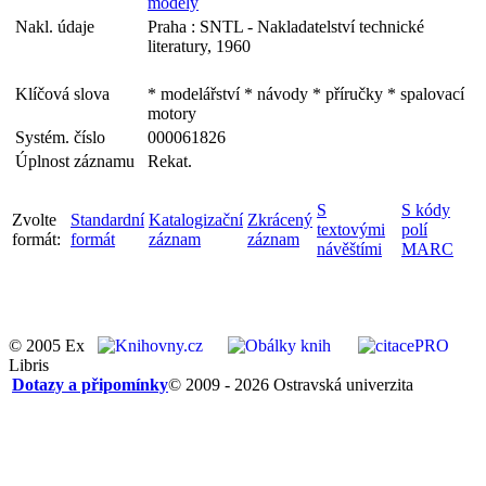
modely
Nakl. údaje
Praha : SNTL - Nakladatelství technické
literatury, 1960
Klíčová slova
* modelářství * návody * příručky * spalovací
motory
Systém. číslo
000061826
Úplnost záznamu
Rekat.
S
S kódy
Zvolte
Standardní
Katalogizační
Zkrácený
textovými
polí
formát:
formát
záznam
záznam
návěštími
MARC
© 2005 Ex
Libris
Dotazy a připomínky
© 2009 - 2026 Ostravská univerzita