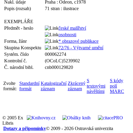
Nakl. údaje
Praha : Odeon, c1978
Popis (rozsah)
71 stran : ilustrace
EXEMPLÁŘE
Předmět - heslo
české malířství
osobnosti
Forma, žánr
* obrazové publikace
Skupina Konspektu
72/76 - Výtvarné umění
Systém. číslo
000062274
Kontrolní č.
(OCoLC)5239902
Č. národní bibl.
cnb000129820
S
S kódy
Zvolte
Standardní
Katalogizační
Zkrácený
textovými
polí
formát:
formát
záznam
záznam
návěštími
MARC
© 2005 Ex
Libris
Dotazy a připomínky
© 2009 - 2026 Ostravská univerzita