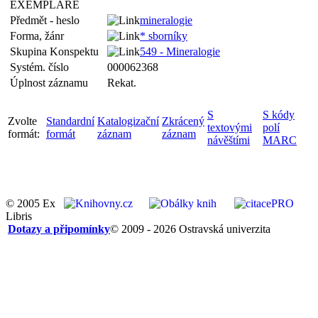
EXEMPLÁŘE
Předmět - heslo
mineralogie
Forma, žánr
* sborníky
Skupina Konspektu
549 - Mineralogie
Systém. číslo
000062368
Úplnost záznamu
Rekat.
S
S kódy
Zvolte
Standardní
Katalogizační
Zkrácený
textovými
polí
formát:
formát
záznam
záznam
návěštími
MARC
© 2005 Ex
Libris
Dotazy a připomínky
© 2009 - 2026 Ostravská univerzita