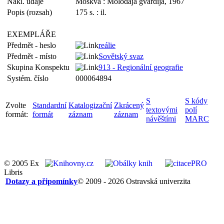
Nakl. údaje
Moskva : Molodaja gvardija, 1967
Popis (rozsah)
175 s. : il.
EXEMPLÁŘE
Předmět - heslo
reálie
Předmět - místo
Sovětský svaz
Skupina Konspektu
913 - Regionální geografie
Systém. číslo
000064894
S
S kódy
Zvolte
Standardní
Katalogizační
Zkrácený
textovými
polí
formát:
formát
záznam
záznam
návěštími
MARC
© 2005 Ex
Libris
Dotazy a připomínky
© 2009 - 2026 Ostravská univerzita