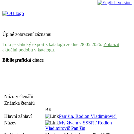
Úplné zobrazení záznamu
Toto je statický export z katalogu ze dne 28.05.2026.
Zobrazit
aktuální podobu v katalogu.
Bibliografická citace
Názory čtenářů
Známka čtenářů
BK
Hlavní záhlaví
Pan’šin, Rodion Vladimirovič
Název
My živem v SSSR / Rodion
Vladimirovič Pan’šin