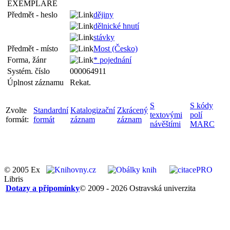
EXEMPLÁŘE
Předmět - heslo
dějiny
dělnické hnutí
stávky
Předmět - místo
Most (Česko)
Forma, žánr
* pojednání
Systém. číslo
000064911
Úplnost záznamu
Rekat.
S
S kódy
Zvolte
Standardní
Katalogizační
Zkrácený
textovými
polí
formát:
formát
záznam
záznam
návěštími
MARC
© 2005 Ex
Libris
Dotazy a připomínky
© 2009 - 2026 Ostravská univerzita