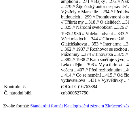
ampliónu ...271 // Bajky ...272 // Náka
...279 // Žije český autor nesprávně? .
Výstřely v Marseille ...294 // Před dva
budoucích ...299 // Promluvme si o tom
// Třikrát my ...318 // O alelidech ..
...325 // Národní svetoobčan ...326 //
19З5-1936 // Volební advent ...333 // 
Věci mladých ...344 // Chceme žít! ...
Glajchšaltovat ...353 // Inter arma .
...362 // 19З7 // Rozhovor se sochou ..
Prázdniny ...374 // Jinovatka ...375 /
...385 // 1938 // Kam směřuje vývoj ..
Lekce dějin ...398 // My a ti druzí .
večera ...407 // Před rozhodnutím ...40
...414 // Co se nemění ...415 // Od č
vydavatelova ...431 // Vysvětlivky ..
Kontrolní č.
(OCoLC)16763884
Č. národní bibl.
cnb000527750
Zvolte formát:
Standardní formát
Katalogizační záznam
Zkrácený zá