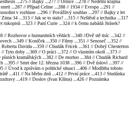
sthesis ...275 // Bajky ...277 // Ornice ...278 // Nedělní krajina
smrti ...287 // Případ Celine ...288 // 1934 // Evropa ...291 //
ussolini v rozhlase ...296 // Povážlivý souhlas ...297 // Bajky z let
ima 34 ...313 // Jak se to stalo? ...315 // Neštěstí a technika ...317
set rukopisů ...323 // Paní Curie ...324 // k čemu nabádá Jirásek?
8 // Rozhovor o humanitních vědách ...340 //Dvě stě tisíc ...342 //
ech ...349 // Koníček ...350 // Filmy ...351 // Senoseč ...352 //
nta Roberta Davida ...359 // Chudák Fricek ...361 // Dobrý Chesterton
// Tyto doby ...369 // O práci ...372 // O vlastním okolí ...373 //
// O písních kramářských ...382 // De mortuo ...384 // Chudák Richard
 ...395 // Smrt dne 12. března 1038 ...396 // Dvě úsloví ...397 //
5 // Úvod k zprávám o politické situaci ...406 // Modlitba tohoto
trátě ...411 // Na břehu dnů ...412 // První práce ...413 // Studánka
 Pozdravy ...419 // Doslov (Ivan Klíma) ...426 // Poznámka