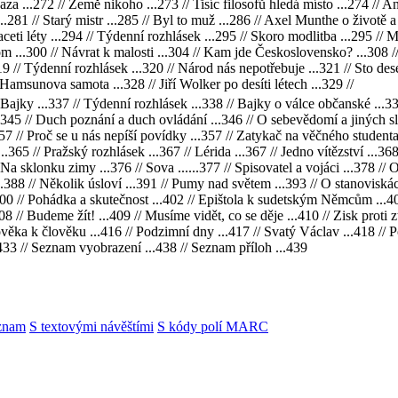
za ...272 // Země nikoho ...273 // Tisíc filosofů hledá místo ...274 // Ane
..281 // Starý mistr ...285 // Byl to muž ...286 // Axel Munthe o životě a 
ceti léty ...294 // Týdenní rozhlásek ...295 // Skoro modlitba ...295 // M
 ...300 // Návrat k malosti ...304 // Kam jde Československo? ...308 // Z
.319 // Týdenní rozhlásek ...320 // Národ nás nepotřebuje ...321 // Sto de
 Hamsunova samota ...328 // Jiří Wolker po desíti létech ...329 //
Bajky ...337 // Týdenní rozhlásek ...338 // Bajky o válce občanské ...33
345 // Duch poznání a duch ovládání ...346 // O sebevědomí a jiných slov
..357 // Proč se u nás nepíší povídky ...357 // Zatykač na věčného stude
.365 // Pražský rozhlásek ...367 // Lérida ...367 // Jedno vítězství ...368 
/ Na sklonku zimy ...376 // Sova ......377 // Spisovatel a vojáci ...378 
.388 // Několik úsloví ...391 // Pumy nad světem ...393 // O stanoviskách
..400 // Pohádka a skutečnost ...402 // Epištola k sudetským Němcům ...40
8 // Budeme žít! ...409 // Musíme vidět, co se děje ...410 // Zisk proti z
lověka k člověku ...416 // Podzimní dny ...417 // Svatý Václav ...418 //
.433 // Seznam vyobrazení ...438 // Seznam příloh ...439
znam
S textovými návěštími
S kódy polí MARC