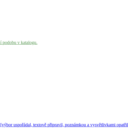
ní podobu v katalogu.
[výbor uspořádal, textově připravil, poznámkou a vysvětlivkami opatři