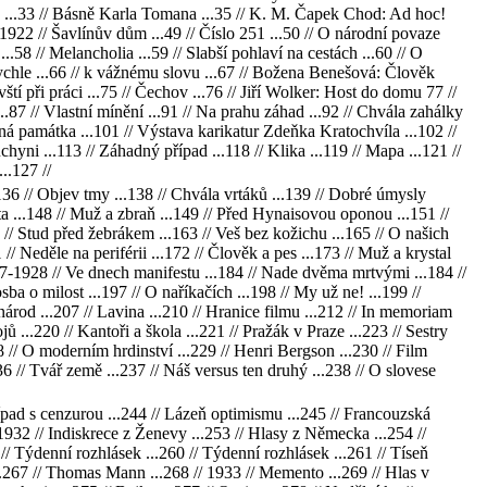
ta ...33 // Básně Karla Tomana ...35 // K. M. Čapek Chod: Ad hoc!
21-1922 // Šavlínův dům ...49 // Číslo 251 ...50 // O národní povaze
..58 // Melancholia ...59 // Slabší pohlaví na cestách ...60 // O
 rychle ...66 // k vážnému slovu ...67 // Božena Benešová: Člověk
tí při práci ...75 // Čechov ...76 // Jiří Wolker: Host do domu 77 //
...87 // Vlastní mínění ...91 // Na prahu záhad ...92 // Chvála zahálky
ožená památka ...101 // Výstava karikatur Zdeňka Kratochvíla ...102 //
hyni ...113 // Záhadný případ ...118 // Klika ...119 // Mapa ...121 //
..127 //
..136 // Objev tmy ...138 // Chvála vrtáků ...139 // Dobré úmysly
šta ...148 // Muž a zbraň ...149 // Před Hynaisovou oponou ...151 //
0 // Stud před žebrákem ...163 // Veš bez kožichu ...165 // O našich
/ Neděle na periférii ...172 // Člověk a pes ...173 // Muž a krystal
 1927-1928 // Ve dnech manifestu ...184 // Nade dvěma mrtvými ...184 //
ba o milost ...197 // O naříkačích ...198 // My už ne! ...199 //
národ ...207 // Lavina ...210 // Hranice filmu ...212 // In memoriam
ů ...220 // Kantoři a škola ...221 // Pražák v Praze ...223 // Sestry
28 // O moderním hrdinství ...229 // Henri Bergson ...230 // Film
236 // Tvář země ...237 // Náš versus ten druhý ...238 // O slovese
ípad s cenzurou ...244 // Lázeň optimismu ...245 // Francouzská
 1932 // Indiskrece z Ženevy ...253 // Hlasy z Německa ...254 //
// Týdenní rozhlásek ...260 // Týdenní rozhlásek ...261 // Tíseň
h ...267 // Thomas Mann ...268 // 1933 // Memento ...269 // Hlas v