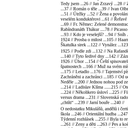
Tedy jsem ...26 // Jan Zrzavý ...28 
...37 // Román o těle ...39 // Ivan Olb
...51 // Útržky ...52 // Žena a povolán
veselém konduktérovi ...61 // Řeřavé s
...69 // Fr. Němec: Zelené demonstrace
Rabíndranáth Thákur ....78 // Picasso .
...93 // Kdo je veselejší? ...94 // Sn
1924 // Prosba o milost ...105 // Haar
Škatulka sirek ...122 // Vynález ...123
1925 // Podle zdi ...132 // Na Rafandě
...140 // Tyto šedivé dny ...142 // Zá
1926 // Úhor ...154 // Čeští spisovate
špatnostech ...166 // Muž na svém míst
...175 // Letadlo ...176 // Tajemství 
Zachráněni a zachránci ...185 // Od uc
Neděle ...200 // Jednou nohou pod zemí
...214 // Ladislav Klíma ......215 // O
...224 // Několikero úsloví ...225 // 
versus drama ...231 // Slovenská radost
„chtíti“ ...239 // Jarní bouře ...240 //
O nedostatku Mikulášů, andělů i čertů
škola ...246 // Orientální hudba ...2
Týdenní rozhlásek ...255 // Byla to re
...261 // Zeny a děti ...263 // Pes a 