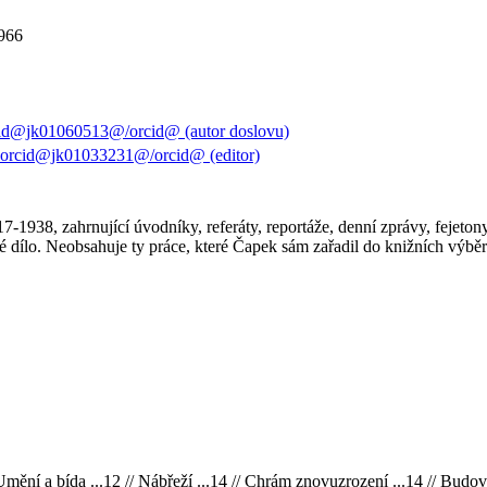
1966
id@jk01060513@/orcid@ (autor doslovu)
@orcid@jk01033231@/orcid@ (editor)
-1938, zahrnující úvodníky, referáty, reportáže, denní zprávy, fejetony e
dílo. Neobsahuje ty práce, které Čapek sám zařadil do knižních výběr
mění a bída ...12 // Nábřeží ...14 // Chrám znovuzrození ...14 // Budova 