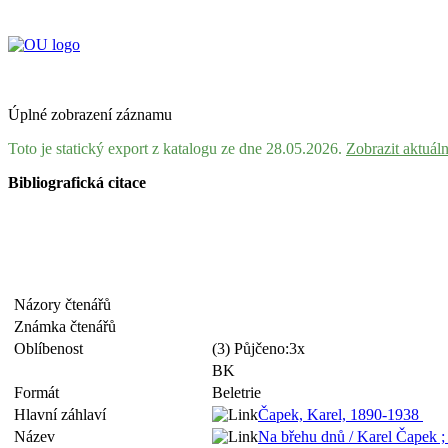
Úplné zobrazení záznamu
Toto je statický export z katalogu ze dne 28.05.2026.
Zobrazit aktuál
Bibliografická citace
Názory čtenářů
Známka čtenářů
Oblíbenost
(3) Půjčeno:3x
BK
Formát
Beletrie
Hlavní záhlaví
Čapek, Karel, 1890-1938
Název
Na břehu dnů / Karel Čapek ; 