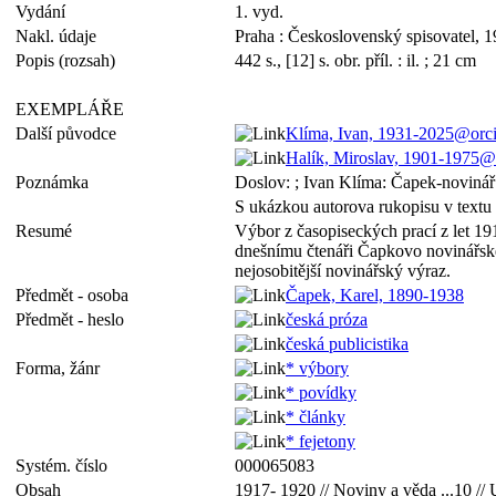
Vydání
1. vyd.
Nakl. údaje
Praha : Československý spisovatel, 
Popis (rozsah)
442 s., [12] s. obr. příl. : il. ; 21 cm
EXEMPLÁŘE
Další původce
Klíma, Ivan, 1931-2025@orc
Halík, Miroslav, 1901-1975
Poznámka
Doslov: ; Ivan Klíma: Čapek-novinář
S ukázkou autorova rukopisu v textu
Resumé
Výbor z časopiseckých prací z let 1917
dnešnímu čtenáři Čapkovo novinářské 
nejosobitější novinářský výraz.
Předmět - osoba
Čapek, Karel, 1890-1938
Předmět - heslo
česká próza
česká publicistika
Forma, žánr
* výbory
* povídky
* články
* fejetony
Systém. číslo
000065083
Obsah
1917- 1920 // Noviny a věda ...10 // U