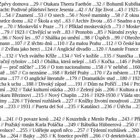
// Zpévy domova ...29 // Otakara Theera Faethón ...32 // Bohumil Kubiš
racht: Podivné přátelství herce Jesenia ...42 // Ať žije život ...43 // 19
í ...54 // Znamení ...53 // O snech ...56 // Nové maminky ...58 // Z okna .
rdce domu ...62 // Škola a styl ...63 // Archiv života ...65 // Snadno a
 ...70 // Moskevští v Praze ...71 // Příklad moskevských ...73 // Moskevš
..79 // 192З // Chvějící se svět ...83 // Pronobis ...85 // Národní zvyky 
íh ...96 // Nový les ...97 // Sháňka po umění ...98 // Úspěch ...99 // Ohr
mann ...107 // Z těchto dnů ...110 // Za malou Prahu ...112 // O české kuc
 // Zvířata jako herci ...124 // Anglické divadlo ...120 // Anatole France .
 ...132 // Vrch svátého Kříže ...134 // Veš v kožiše ...135 // Stanička .
zračný rybolov ...143 // Obálka, která nelepí ...145 // Kočka ...146 // Po
lé — proč mlčíte? ...156 // O tom nacionalismu ...158 // V neštěstí ...16
ě ...167 // Co neznáme ...168 // Reliéf Prahy ...170 // Za městem ...171 /
písma ...177 // O anglické literatuře ...179 // Dramatikův stud ...180 //
ha k uchu ...188 // Divoký západ ......191 // Dům na Poříčí ...194 // Pros
 ...202 // Také kulturní otázka ...203 // Zelený pás ...206 // Kultura a 
tokaru Březinovi ...215 // Nový Chaplin ...216 // 1929-1930 // Vláda stroj
Filmy ...226 // Týdenní rozhlásek ...227 // Knížky životní moudrosti ...2
 ...233 // 1931 // Puerta del Sol ...235 // Katalánci ...236 // Útěcha ...
 ...241 // O povaze kosů ...242 // Kouzelník z Menlo Parku ...243 // Př
47 // Pražský román Karla Poláčka ...249 // Bábuška Hiibnerová ...250 //
voluce? ...255 // Udělejte aspoň něco ...257 // Týdenní rozhlásek ...260 
kočka ...264 // Bajky ...265 // K fonetice povětří ...266 // O detektivkác