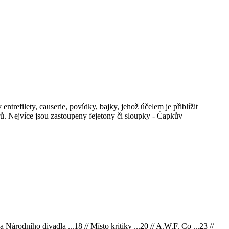
ntrefilety, causerie, povídky, bajky, jehož účelem je přiblížit
ů. Nejvíce jsou zastoupeny fejetony či sloupky - Čapkův
Národního divadla ...18 // Místo kritiky ...20 // A.W.F. Co ...23 //