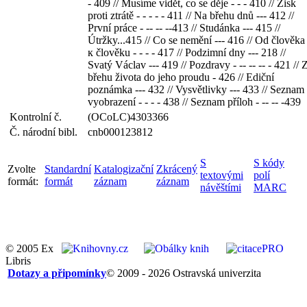
- 409 // Musíme vidět, co se děje - - - 410 // Zisk
proti ztrátě - - - - - 411 // Na břehu dnů --- 412 //
První práce - -- -- --413 // Studánka --- 415 //
Útržky...415 // Co se nemění --- 416 // Od člověka
к člověku - - - - 417 // Podzimní dny --- 218 //
Svatý Václav --- 419 // Pozdravy - -- -- -- - 421 // 
břehu života do jeho proudu - 426 // Ediční
poznámka --- 432 // Vysvětlivky --- 433 // Seznam
vyobrazení - - - - 438 // Seznam příloh - -- -- -439
Kontrolní č.
(OCoLC)4303366
Č. národní bibl.
cnb000123812
S
S kódy
Zvolte
Standardní
Katalogizační
Zkrácený
textovými
polí
formát:
formát
záznam
záznam
návěštími
MARC
© 2005 Ex
Libris
Dotazy a připomínky
© 2009 - 2026 Ostravská univerzita