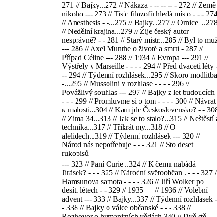
271 // Bajky...272 // Nákaza - -- -- -- - 272 // Země
nikoho --- 273 // Tisíc filozofů hledá místo - - - 27
// Anesthesis - -...275 // Bajky...277 // Ornice ...27
// Nedělní krajina...279 // Žije český autor
nesprávně? - - 281 // Starý mistr...285 // Byl to mu
--- 286 // Axel Munthe o životě a smrti - 287 //
Případ Céline --- 288 // 1934 // Evropa --- 291 //
Výstřely v Marseille - - - - 294 // Před dvaceti léty 
-- 294 // Týdenní rozhlásek...295 // Skoro modlitba
-...295 // Mussolini v rozhlase - - - - 296 //
Povážlivý souhlas --- 297 // Bajky z let budoucích 
- - - 299 // Promluvme si o tom - - - - 300 // Návrat
к malosti...304 // Kam jde Československo? - - 30
// Zima 34...313 // Jak se to stalo?...315 // Neštěstí 
technika...317 // Třikrát my...318 // O
alelidech...319 // Týdenní rozhlásek --- 320 //
Národ nás nepotřebuje - - - 321 // Sto deset
rukopisů
--- 323 // Paní Curie...324 // К čemu nabádá
Jirásek? - - - 325 // Národní světoobčan . - - - 327 /
Hamsunova samota - - - - 326 // Jiří Wolker po
desíti létech - - 329 // 1935 — // 1936 // Volební
advent --- 333 // Bajky...337 // Týdenní rozhlásek -
- 338 // Bajky o válce občanské - - - 338 //
Rozhovor o humanitních vědách 340 // Dvě stě