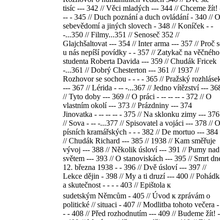
tisíc --- 342 // Věci mladých --- 344 // Chceme žít! 
-- - 345 // Duch poznání a duch ovládání - 340 // 
sebevědomí a jiných slovech - 348 // Koníček - -
-...350 // Filmy...351 // Senoseč 352 //
Glajchšaltovat --- 354 // Inter arma --- 357 // Proč 
u nás nepíší povídky - - 357 // Zatykač na věčného
studenta Roberta Davida --- 359 // Chudák Fricek
-...361 // Dobrý Chesterton --- 361 // 1937 //
Rozhovor se sochou - - - - 365 // Pražský rozhláse
--- 367 // Lérida - -- -...367 // Jedno vítězství --- 36
// Tyto doby --- 369 // O práci - -- -- -- - 372 // O
vlastním okolí --- 373 // Prázdniny --- 374
Jinovatka - -- -- -- - 375 // Na sklonku zimy --- 376
// Sova - -- -...377 // Spisovatel a vojáci --- 378 // 
písních kramářských - - - 382 // De mortuo --- 384
// Chudák Richard --- 385 // 1938 // Kam směřuje
vývoj --- 388 // Několik úsloví --- 391 // Pumy nad
světem --- 393 // O stanoviskách --- 395 // Smrt dn
12. března 1938 - - 396 // Dvě úsloví --- 397 //
Lekce dějin - 398 // My a ti druzí --- 400 // Pohádk
a skutečnost - - - - 403 // Epištola к
sudetským Němcům - 405 // Úvod к zprávám o
politické // situaci - 407 // Modlitba tohoto večera -
- - 408 // Před rozhodnutím --- 409 // Budeme žít! -