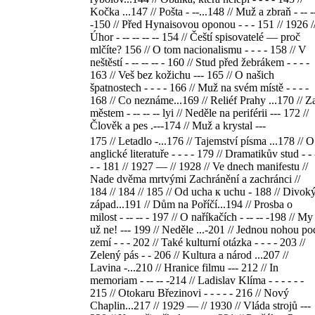
Kočka ...147 // Pošta - --...148 // Muž a zbraň - -- -
-150 // Před Hynaisovou oponou - - - 151 // 1926 /
Úhor - -- -- -- -- 154 // Čeští spisovatelé — proč
mlčíte? 156 // O tom nacionalismu - - - - 158 // V
neštěstí - -- -- -- - 160 // Stud před žebrákem - - - -
163 // Veš bez kožichu --- 165 // O našich
špatnostech - - - - 166 // Muž na svém místě - - - -
168 // Co neznáme...169 // Reliéf Prahy ...170 // Z
městem - -- -- -- lyi // Neděle na periférii --- 172 //
Člověk a pes .---174 // Muž a krystal ---
175 // Letadlo -...176 // Tajemství písma ...178 // O
anglické literatuře - - - - 179 // Dramatikův stud - - 
- - 181 // 1927 — // 1928 // Ve dnech manifestu //
Nade dvěma mrtvými Zachránění a zachránci //
184 // 184 // 185 // Od ucha к uchu - 188 // Divok
západ...191 // Dům na Poříčí...194 // Prosba o
milost - -- -- - 197 // O naříkačích - -- -- -198 // My
už ne! --- 199 // Neděle ...-201 // Jednou nohou po
zemí - - - 202 // Také kulturní otázka - - - - 203 //
Zelený pás - - 206 // Kultura a národ ...207 //
Lavina -...210 // Hranice filmu --- 212 // In
memoriam - -- -- -214 // Ladislav Klíma - - - - - -
215 // Otokaru Březinovi - - - - - 216 // Nový
Chaplin...217 // 1929 — // 1930 // Vláda strojů ---