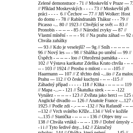
Zelené demonstrace - 71 // Moskevští v Praze --- 7
// Příklad Moskevských - - - - 73 // Moskevští při
práci - - - - 6 // Čechov --- 77 // Jiří Wolker: Host
do domu - - 78 // Rabíndranáth Thákur - - - 79 //
Picasso -... 80 // 1923 // Chvějící se svět --- 83 //
Pronobis - -- -- -- - 85 // Národní zvyky --- 87 //
Vlastní mínění - -- -- - 91 // Na prahu záhad --- 92 /
Chvála zahálky
--- 93 // Kdo je veselejší? --- 9g // Sníh - -- -- -- --
96 // Nový les --- - 98 // Sháňka po umění --- 99 //
Úspěch - -- -- -- - loo // Ohrožená památka - - - -
102 // Výstava karikatur Zdeňka Krato chvíla - -- -
-- - 103 // 1924 // Prosba o milost - -- -- -105 //
Haarmann --- 107 // Z těchto dnů -...iio // Za malo
Prahu --- 112 // O české kuchyni - -- -- -115 //
Záhadný případ - - - - - 118 // Klika - -- -- -- -- 119
// Mapa -...-- - 121 // Škatulka sirek - -- -- -122
Vynález - -- -- -- - 123 // Zvířata jako herci --- 125 /
Anglické divadlo --- 126 // Anatole France -...127 /
1925 // Podle zdi - .- -- -- -132 // Na Rafandě - -- --
--132 // Vrch svátého Kříže...134 // Veš v kožiše
-...135 // Stanička - -- -- -- - 136 // Objev tmy ---
138 // Chvála vrtáků - -- -- - 139 // Dobré úmysly -
- i i // Tyto šedivé dny...142 // Zázračný
rybolov...144 // Obálka, která nelepí - - - - 145 //