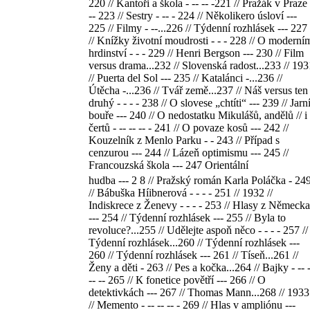
220 // Kantoři a škola - -- -- -221 // Pražák v Praze 
-- 223 // Sestry - -- - 224 // Několikero úsloví ---
225 // Filmy - --...226 // Týdenní rozhlásek --- 227
// Knížky životní moudrosti - - - 228 // O moderní
hrdinství - - - 229 // Henri Bergson --- 230 // Film
versus drama...232 // Slovenská radost...233 // 193
// Puerta del Sol --- 235 // Katalánci -...236 //
Útěcha -...236 // Tvář země...237 // Náš versus ten
druhý - - - - 238 // O slovese „chtíti“ --- 239 // Jarn
bouře --- 240 // O nedostatku Mikulášů, andělů // i
čertů - -- -- -- - 241 // O povaze kosů --- 242 //
Kouzelník z Menlo Parku - - 243 // Případ s
cenzurou --- 244 // Lázeň optimismu --- 245 //
Francouzská škola --- 247 Orientální
hudba --- 2 8 // Pražský román Karla Poláčka - 24
// Bábuška Híibnerová - - - - 251 // 1932 //
Indiskrece z Ženevy - - - - 253 // Hlasy z Německa
--- 254 // Týdenní rozhlásek --- 255 // Byla to
revoluce?...255 // Udělejte aspoň něco - - - - 257 //
Týdenní rozhlásek...260 // Týdenní rozhlásek ---
260 // Týdenní rozhlásek --- 261 // Tíseň...261 //
Ženy a děti - 263 // Pes a kočka...264 // Bajky - -- 
-- -- 265 // К fonetice povětří --- 266 // O
detektivkách --- 267 // Thomas Mann...268 // 1933
// Memento - -- -- -- - 269 // Hlas v ampliónu ---