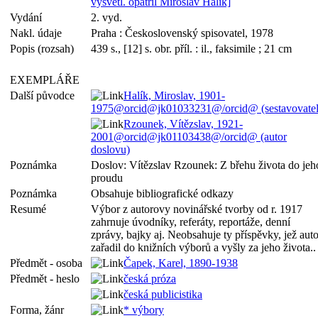
vysvětl. opatřil Miroslav Halík]
Vydání
2. vyd.
Nakl. údaje
Praha : Československý spisovatel, 1978
Popis (rozsah)
439 s., [12] s. obr. příl. : il., faksimile ; 21 cm
EXEMPLÁŘE
Další původce
Halík, Miroslav, 1901-
1975@orcid@jk01033231@/orcid@ (sestavovatel
Rzounek, Vítězslav, 1921-
2001@orcid@jk01103438@/orcid@ (autor
doslovu)
Poznámka
Doslov: Vítězslav Rzounek: Z břehu života do jeh
proudu
Poznámka
Obsahuje bibliografické odkazy
Resumé
Výbor z autorovy novinářské tvorby od r. 1917
zahrnuje úvodníky, referáty, reportáže, denní
zprávy, bajky aj. Neobsahuje ty příspěvky, jež auto
zařadil do knižních výborů a vyšly za jeho života..
Předmět - osoba
Čapek, Karel, 1890-1938
Předmět - heslo
česká próza
česká publicistika
Forma, žánr
* výbory