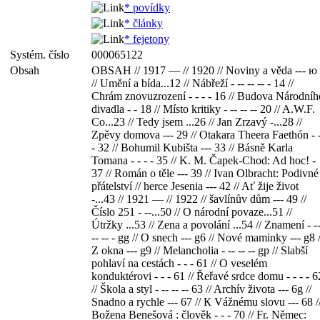
* povídky
* články
* fejetony
Systém. číslo
000065122
Obsah
OBSAH // 1917 — // 1920 // Noviny a věda --- ю
// Umění а bída...12 // Nábřeží - -- -- -- - 14 //
Chrám znovuzrození - - - - 16 // Budova Národníh
divadla - - 18 // Místo kritiky - -- -- -- 20 // A.W.F.
Co...23 // Tedy jsem ...26 // Jan Zrzavý -...28 //
Zpěvy domova --- 29 // Otakara Theera Faethón - 
- 32 // Bohumil Kubišta --- 33 // Básně Karla
Tomana - - - - 35 // K. M. Čapek-Chod: Ad hoc! -
37 // Román o těle --- 39 // Ivan Olbracht: Podivné
přátelství // herce Jesenia --- 42 // Ať žije život
-...43 // 1921 — // 1922 // šavlínův dům --- 49 //
Číslo 251 - --...50 // O národní povaze...51 //
Útržky ...53 // Zena a povolání ...54 // Znamení - -
-- -- - gg // O snech --- g6 // Nové maminky --- g8 /
Z okna --- g9 // Melancholia - -- -- -- gp // Slabší
pohlaví na cestách - - - 61 // O veselém
konduktérovi - - - 61 // Řeřavé srdce domu - - - - 6
// Škola a styl - -- -- -- 63 // Archív života --- 6g //
Snadno a rychle --- 67 // К Vážnému slovu --- 68 /
Božena Benešová : člověk - - - 70 // Fr. Němec: