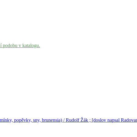
ní podobu v katalogu.
mínky, popěvky, sny, brunensia) / Rudolf Žák ; [doslov napsal Radova