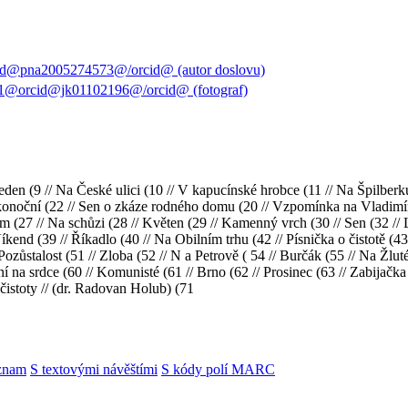
id@pna2005274573@/orcid@ (autor doslovu)
91@orcid@jk01102196@/orcid@ (fotograf)
/ Leden (9 // Na České ulici (10 // V kapucínské hrobce (11 // Na Špilberk
ikonoční (22 // Sen o zkáze rodného domu (20 // Vzpomínka na Vladimír
ym (27 // Na schůzi (28 // Květen (29 // Kamenný vrch (30 // Sen (32 /
íkend (39 // Říkadlo (40 // Na Obilním trhu (42 // Písnička o čistotě (4
/ Pozůstalost (51 // Zloba (52 // N a Petrově ( 54 // Burčák (55 // Na Žl
na srdce (60 // Komunisté (61 // Brno (62 // Prosinec (63 // Zabijačka
 čistoty // (dr. Radovan Holub) (71
znam
S textovými návěštími
S kódy polí MARC