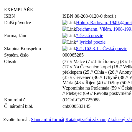
EXEMPLÁŘE
ISBN
ISBN 80-208-0120-0 (brož.)
Další původce
Holub, Radovan, 1949-@orc
Reichmann, Vilém, 1908-19
Forma, žánr
* česká poezie
* lyrická poezie
Skupina Konspektu
821.162.3-1 - Česká poezie
Systém. číslo
000065285
Obsah
(77 // Matce (7 // Jitřní tramvaj (8 /
(17 // Na Červeném kopci (18 // Vel
překlepem (25 // Cihla • (26 // Anon
(35 // Červenec (36 // Tchyně (38 // V
Mária (48 // Říjen (49 // Džíny (50 /
Vzpomínka na Ptolemaia (59 // Čekání 
// Plebejec (69 // Revolta poskvrněné
Kontrolní č.
(OCoLC)27725988
Č. národní bibl.
cnb000533145
Zvolte formát:
Standardní formát
Katalogizační záznam
Zkrácený zá