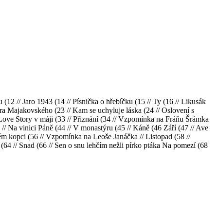
u (12 // Jaro 1943 (14 // Písnička o hřebíčku (15 // Ty (16 // Likusák
a Majakovského (23 // Kam se uchyluje láska (24 // Oslovení s
/ Love Story v máji (33 // Přiznání (34 // Vzpomínka na Fráňu Šrámka
3 // Na vinici Páně (44 // V monastýru (45 // Káně (46 Září (47 // Ave
utém kopci (56 // Vzpomínka na Leoše Janáčka // Listopad (58 //
 (64 // Snad (66 // Sen o snu lehčím nežli pírko ptáka Na pomezí (68