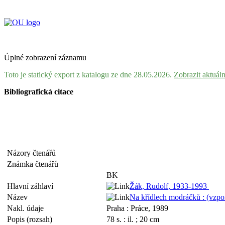
Úplné zobrazení záznamu
Toto je statický export z katalogu ze dne 28.05.2026.
Zobrazit aktuál
Bibliografická citace
Názory čtenářů
Známka čtenářů
BK
Hlavní záhlaví
Žák, Rudolf, 1933-1993
Název
Na křídlech modráčků : (vzpo
Nakl. údaje
Praha : Práce, 1989
Popis (rozsah)
78 s. : il. ; 20 cm