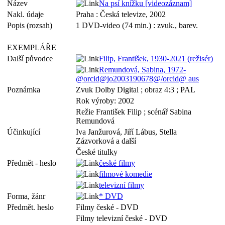
Název
Na psí knížku [videozáznam]
Nakl. údaje
Praha : Česká televize, 2002
Popis (rozsah)
1 DVD-video (74 min.) : zvuk., barev.
EXEMPLÁŘE
Další původce
Filip, František, 1930-2021 (režisér)
Remundová, Sabina, 1972-
@orcid@jo2003190678@/orcid@ aus
Poznámka
Zvuk Dolby Digital ; obraz 4:3 ; PAL
Rok výroby: 2002
Režie František Filip ; scénář Sabina
Remundová
Účinkující
Iva Janžurová, Jiří Lábus, Stella
Zázvorková a další
České titulky
Předmět - heslo
české filmy
filmové komedie
televizní filmy
Forma, žánr
* DVD
Předmět. heslo
Filmy české - DVD
Filmy televizní české - DVD