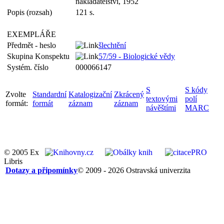
nakladatelství, 1952
Popis (rozsah)
121 s.
EXEMPLÁŘE
Předmět - heslo
šlechtění
Skupina Konspektu
57/59 - Biologické vědy
Systém. číslo
000066147
S
S kódy
Zvolte
Standardní
Katalogizační
Zkrácený
textovými
polí
formát:
formát
záznam
záznam
návěštími
MARC
© 2005 Ex
Libris
Dotazy a připomínky
© 2009 - 2026 Ostravská univerzita