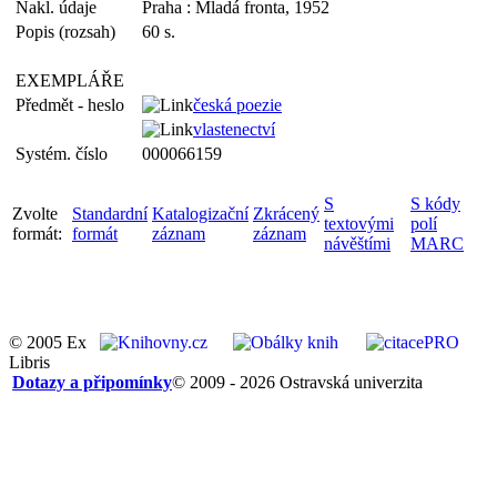
Nakl. údaje
Praha : Mladá fronta, 1952
Popis (rozsah)
60 s.
EXEMPLÁŘE
Předmět - heslo
česká poezie
vlastenectví
Systém. číslo
000066159
S
S kódy
Zvolte
Standardní
Katalogizační
Zkrácený
textovými
polí
formát:
formát
záznam
záznam
návěštími
MARC
© 2005 Ex
Libris
Dotazy a připomínky
© 2009 - 2026 Ostravská univerzita