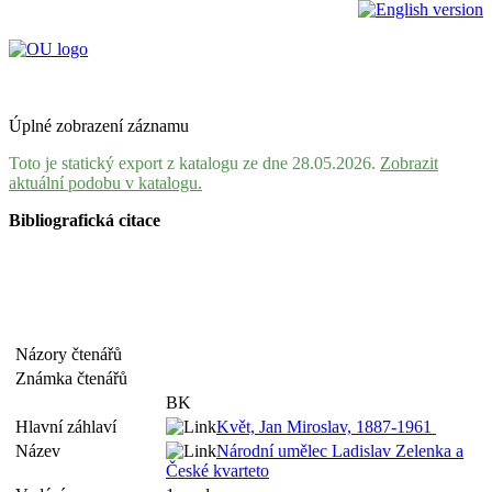
Úplné zobrazení záznamu
Toto je statický export z katalogu ze dne 28.05.2026.
Zobrazit
aktuální podobu v katalogu.
Bibliografická citace
Názory čtenářů
Známka čtenářů
BK
Hlavní záhlaví
Květ, Jan Miroslav, 1887-1961
Název
Národní umělec Ladislav Zelenka a
České kvarteto