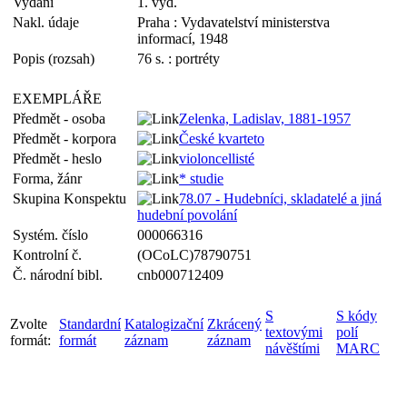
Vydání
1. vyd.
Nakl. údaje
Praha : Vydavatelství ministerstva
informací, 1948
Popis (rozsah)
76 s. : portréty
EXEMPLÁŘE
Předmět - osoba
Zelenka, Ladislav, 1881-1957
Předmět - korpora
České kvarteto
Předmět - heslo
violoncellisté
Forma, žánr
* studie
Skupina Konspektu
78.07 - Hudebníci, skladatelé a jiná
hudební povolání
Systém. číslo
000066316
Kontrolní č.
(OCoLC)78790751
Č. národní bibl.
cnb000712409
S
S kódy
Zvolte
Standardní
Katalogizační
Zkrácený
textovými
polí
formát:
formát
záznam
záznam
návěštími
MARC