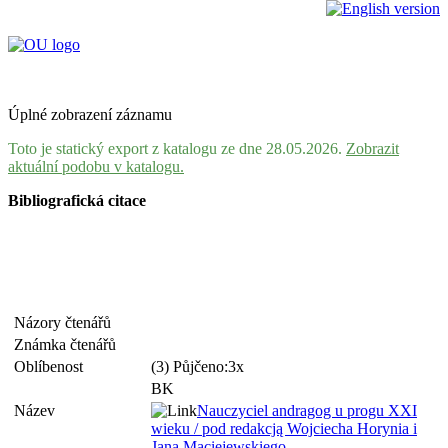
Úplné zobrazení záznamu
Toto je statický export z katalogu ze dne 28.05.2026.
Zobrazit
aktuální podobu v katalogu.
Bibliografická citace
Názory čtenářů
Známka čtenářů
Oblíbenost
(3) Půjčeno:3x
BK
Název
Nauczyciel andragog u progu XXI
wieku / pod redakcją Wojciecha Horynia i
Jana Maciejewskiego