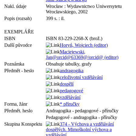
Nakl. údaje
Wrocław : Wydawnictwo Uniwersytetu
Wrocławskiego, 2002
Popis (rozsah)
399 s. : il.
EXEMPLÁŘE
ISBN
ISBN 83-229-2268-X (brož.)
Další původce
Horyń, Wojciech (editor)
Maciejewski,
Jan@orcid@63369@/orcid@ (editor)
Poznámka
Obsahuje tabulky, grafy
Předmět - heslo
andragogika
celoživotní vzdělávání
dospělí
pedagogové
vzdělávání
Forma, žánr
* příručky
Předmět. heslo
Andragogika - pedagogové - příručky
Pedagogové - andragogika - příručky
Skupina Konspektu
374 - Výchova a vzdělávání
dospělých. Mimoškolní výchova a
vzdělávání