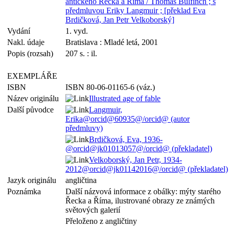
antického Řecka a Říma / Thomas Bulfinch ; s
předmluvou Eriky Langmuir ; [překlad Eva
Brdičková, Jan Petr Velkoborský]
Vydání
1. vyd.
Nakl. údaje
Bratislava : Mladé letá, 2001
Popis (rozsah)
207 s. : il.
EXEMPLÁŘE
ISBN
ISBN 80-06-01165-6 (váz.)
Název originálu
Illustrated age of fable
Další původce
Langmuir,
Erika@orcid@60935@/orcid@ (autor
předmluvy)
Brdičková, Eva, 1936-
@orcid@jk01013057@/orcid@ (překladatel)
Velkoborský, Jan Petr, 1934-
2012@orcid@jk01142016@/orcid@ (překladatel)
Jazyk originálu
angličtina
Poznámka
Další názvová informace z obálky: mýty starého
Řecka a Říma, ilustrované obrazy ze známých
světových galerií
Přeloženo z angličtiny