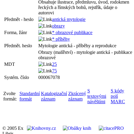
Obsahuje ilustrace, předmluvu, úvod, rodokmen
řeckých a římských bohů, rejstřík, údaje o
autorovi
Předmět - heslo
antická mytologie
obrazy
Forma, žánr
* obrazové publikace
* příběhy
Předmět. heslo
Mytologie antická - příběhy a reprodukce
Obrazy (malířství) - mytologie antická - publikace
obrazové
MDT
25
75
Systém. číslo
000067078
S
S kódy
Zvolte
Standardní
Katalogizační
Zkrácený
textovými
polí
formát:
formát
záznam
záznam
návěštími
MARC
© 2005 Ex
Libris