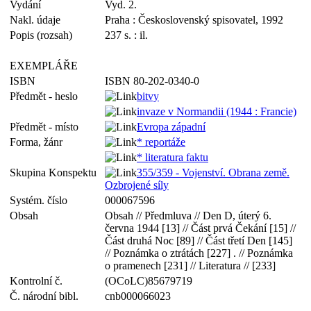
Vydání
Vyd. 2.
Nakl. údaje
Praha : Československý spisovatel, 1992
Popis (rozsah)
237 s. : il.
EXEMPLÁŘE
ISBN
ISBN 80-202-0340-0
Předmět - heslo
bitvy
invaze v Normandii (1944 : Francie)
Předmět - místo
Evropa západní
Forma, žánr
* reportáže
* literatura faktu
Skupina Konspektu
355/359 - Vojenství. Obrana země.
Ozbrojené síly
Systém. číslo
000067596
Obsah
Obsah // Předmluva // Den D, úterý 6.
června 1944 [13] // Část prvá Čekání [15] //
Část druhá Noc [89] // Část třetí Den [145]
// Poznámka o ztrátách [227] . // Poznámka
o pramenech [231] // Literatura // [233]
Kontrolní č.
(OCoLC)85679719
Č. národní bibl.
cnb000066023