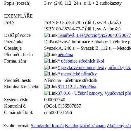
Popis (rozsah)
3 sv. (240, 112, 24 s. ): il. + 2 audiokazety
EXEMPLÁŘE
ISBN
ISBN 80-85784-78-5 (díl 1, sv. B ; brož.)
ISBN 80-85784-77-7 (díl 1, sv. A ; brož.)
Další původce
Tesařová, Lea@orcid@jx20040720077
Poznámka
Další názvová informace z obálky: Učebnice pr
Obsahuje
Svazek A. 240 s. -- Svazek B. 112 s. -- Metodi
Předmět - heslo
němčina
Forma, žánr
* učebnice středních škol
* jazykové učebnice, texty, příručky (A
* metodické příručky
Předmět. heslo
Němčina - učebnice středošk.
Skupina Konspektu
811.112.2 - Němčina
37.016 - Učební osnovy. Vyučovací př
Systém. číslo
000067740
Kontrolní č.
(OCoLC)36507857
Č. národní bibl.
cnb000131596
Zvolte formát:
Standardní formát
Katalogizační záznam
Zkrácený zá