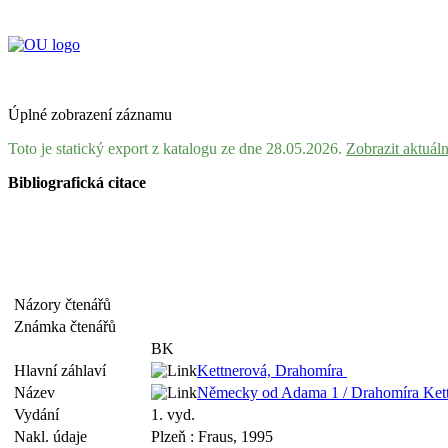
Úplné zobrazení záznamu
Toto je statický export z katalogu ze dne 28.05.2026.
Zobrazit aktuál
Bibliografická citace
Názory čtenářů
Známka čtenářů
BK
Hlavní záhlaví
Kettnerová, Drahomíra
Název
Německy od Adama 1 / Drahomíra Kett
Vydání
1. vyd.
Nakl. údaje
Plzeň : Fraus, 1995