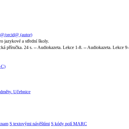
@/orcid@ (autor)
o jazykové a střední školy.
cká příručka. 24 s. -- Audiokazeta. Lekce 1-8. -- Audiokazeta. Lekce 9
-C)
edměty. Učebnice
znam
S textovými návěštími
S kódy polí MARC