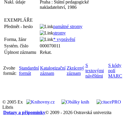
Nakl. údaje
Praha : Státní pedagogické
nakladatelství, 1986
EXEMPLÁŘE
Předmět - heslo
památné stromy
stromy
Forma, žánr
* vyprávění
Systém. číslo
000070011
Úplnost záznamu
Rekat.
S
S kódy
Zvolte
Standardní
Katalogizační
Zkrácený
textovými
polí
formát:
formát
záznam
záznam
návěštími
MARC
© 2005 Ex
Libris
Dotazy a připomínky
© 2009 - 2026 Ostravská univerzita