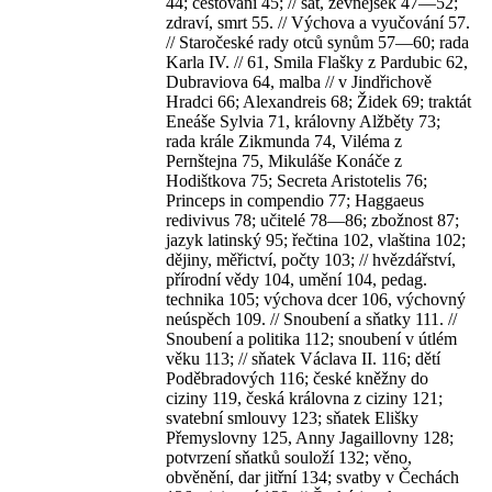
44; cestování 45; // šat, zevnějšek 47—52;
zdraví, smrt 55. // Výchova a vyučování 57.
// Staročeské rady otců synům 57—60; rada
Karla IV. // 61, Smila Flašky z Pardubic 62,
Dubraviova 64, malba // v Jindřichově
Hradci 66; Alexandreis 68; Židek 69; traktát
Eneáše Sylvia 71, královny Alžběty 73;
rada krále Zikmunda 74, Viléma z
Pernštejna 75, Mikuláše Konáče z
Hodištkova 75; Secreta Aristotelis 76;
Princeps in compendio 77; Haggaeus
redivivus 78; učitelé 78—86; zbožnost 87;
jazyk latinský 95; řečtina 102, vlaština 102;
dějiny, měřictví, počty 103; // hvězdářství,
přírodní vědy 104, umění 104, pedag.
technika 105; výchova dcer 106, výchovný
neúspěch 109. // Snoubení a sňatky 111. //
Snoubení a politika 112; snoubení v útlém
věku 113; // sňatek Václava II. 116; dětí
Poděbradových 116; české kněžny do
ciziny 119, česká královna z ciziny 121;
svatební smlouvy 123; sňatek Elišky
Přemyslovny 125, Anny Jagaillovny 128;
potvrzení sňatků souloží 132; věno,
obvěnění, dar jitřní 134; svatby v Čechách