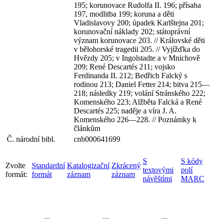
195; korunovace Rudolfa II. 196; přísaha
197, modlitba 199; koruna a děti
Vladislavovy 200; úpadek Karlštejna 201;
korunovační náklady 202; státoprávní
význam korunovace 203. // Královské děti
v bělohorské tragedii 205. // Vyjížďka do
Hvězdy 205; v Ingolstadte a v Mnichově
209; René Descartés 211; vojsko
Ferdinanda II. 212; Bedřich Falcký s
rodinou 213; Daniel Fetter 214; bitva 215—
218; následky 219; volání Stránského 222;
Komenského 223; Alžběta Falcká a René
Descartés 225; naděje a víra J. A.
Komenského 226—228. // Poznámky k
článkům
Č. národní bibl.
cnb000641699
S
S kódy
Zvolte
Standardní
Katalogizační
Zkrácený
textovými
polí
formát:
formát
záznam
záznam
návěštími
MARC