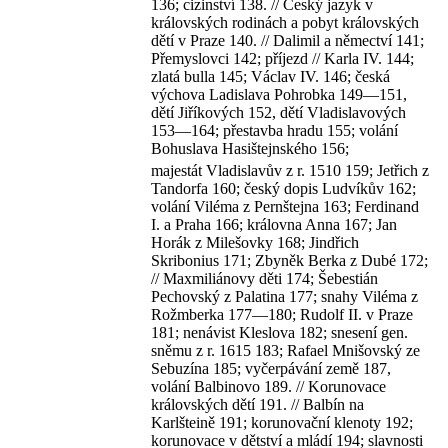
136; cizinství 138. // Český jazyk v
královských rodinách a pobyt královských
dětí v Praze 140. // Dalimil a němectví 141;
Přemyslovci 142; příjezd // Karla IV. 144;
zlatá bulla 145; Václav IV. 146; česká
výchova Ladislava Pohrobka 149—151,
dětí Jiříkových 152, dětí Vladislavových
153—164; přestavba hradu 155; volání
Bohuslava Hasištejnského 156;
majestát Vladislavův z r. 1510 159; Jetřich z
Tandorfa 160; český dopis Ludvíkův 162;
volání Viléma z Pernštejna 163; Ferdinand
I. a Praha 166; královna Anna 167; Jan
Horák z Milešovky 168; Jindřich
Skribonius 171; Zbyněk Berka z Dubé 172;
// Maxmiliánovy děti 174; Šebestián
Pechovský z Palatina 177; snahy Viléma z
Rožmberka 177—180; Rudolf II. v Praze
181; nenávist Kleslova 182; snesení gen.
sněmu z r. 1615 183; Rafael Mnišovský ze
Sebuzína 185; vyčerpávání země 187,
volání Balbinovo 189. // Korunovace
královských dětí 191. // Balbín na
Karlšteině 191; korunovační klenoty 192;
korunovace v dětství a mládí 194; slavnosti