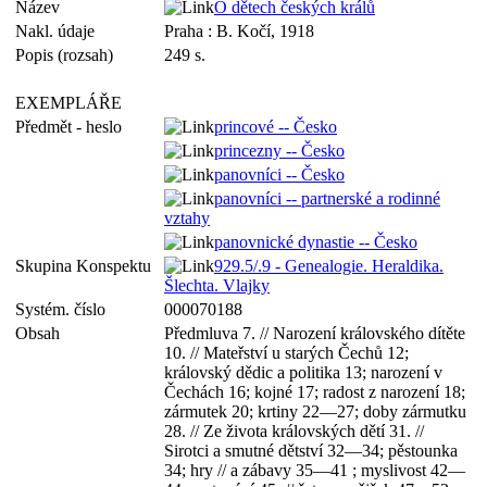
Název
O dětech českých králů
Nakl. údaje
Praha : B. Kočí, 1918
Popis (rozsah)
249 s.
EXEMPLÁŘE
Předmět - heslo
princové -- Česko
princezny -- Česko
panovníci -- Česko
panovníci -- partnerské a rodinné
vztahy
panovnické dynastie -- Česko
Skupina Konspektu
929.5/.9 - Genealogie. Heraldika.
Šlechta. Vlajky
Systém. číslo
000070188
Obsah
Předmluva 7. // Narození královského dítěte
10. // Mateřství u starých Čechů 12;
královský dědic a politika 13; narození v
Čechách 16; kojné 17; radost z narození 18;
zármutek 20; krtiny 22—27; doby zármutku
28. // Ze života královských dětí 31. //
Sirotci a smutné dětství 32—34; pěstounka
34; hry // a zábavy 35—41 ; myslivost 42—